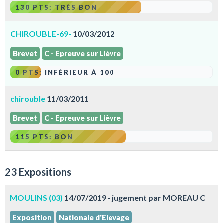
130 PTS: TRÈS BON
CHIROUBLE-69-
10/03/2012
Brevet
C - Epreuve sur Lièvre
0 PTS: INFÈRIEUR À 100
chirouble
11/03/2011
Brevet
C - Epreuve sur Lièvre
115 PTS: BON
23 Expositions
MOULINS (03)
14/07/2019 - jugement par MOREAU C
Exposition
Nationale d'Elevage