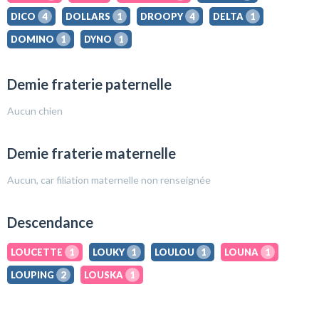
DICO
4
DOLLARS
1
DROOPY
4
DELTA
1
DOMINO
1
DYNO
1
Demie fraterie paternelle
Aucun chien
Demie fraterie maternelle
Aucun, car filiation maternelle non renseignée
Descendance
LOUCETTE
1
LOUKY
1
LOULOU
1
LOUNA
1
LOUPING
2
LOUSKA
1