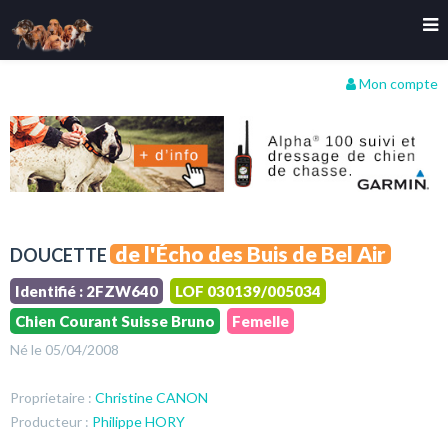
Mon compte
de l'Écho des Buis de Bel Air
DOUCETTE
Identifié : 2FZW640
LOF 030139/005034
Chien Courant Suisse Bruno
Femelle
Né le 05/04/2008
Proprietaire :
Christine CANON
Producteur :
Philippe HORY