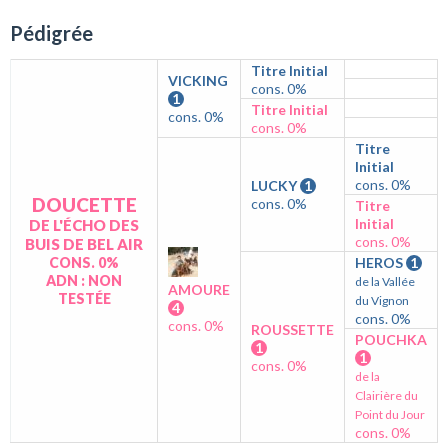
Pédigrée
Titre Initial
VICKING
cons. 0%
1
Titre Initial
cons. 0%
cons. 0%
Titre
Initial
cons. 0%
LUCKY
1
DOUCETTE
cons. 0%
Titre
Initial
DE L'ÉCHO DES
cons. 0%
BUIS DE BEL AIR
CONS. 0%
HEROS
1
ADN : NON
de la Vallée
AMOURE
TESTÉE
du Vignon
4
cons. 0%
cons. 0%
ROUSSETTE
POUCHKA
1
1
cons. 0%
de la
Clairière du
Point du Jour
cons. 0%