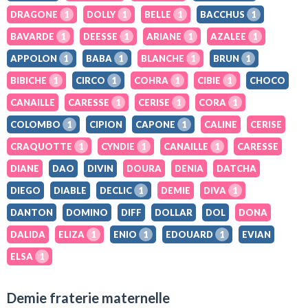
DRAGONE
1
DOLLY
1
BELLE
1
BACCHUS
1
BAVARDE
1
DEESSE
1
ARIANE
1
AZALEE
1
APPOLON
1
BABA
1
BLANCHE
1
BRUN
1
BIBICHE
1
CIRCO
1
COHRA
1
CIBIE
1
CHOCO
CANAILLE
CARESSE
1
CERISE
1
CORA
1
COLOMBO
1
CIPION
CAPONE
1
CALINE
CERISE
CRAQUOTTE
1
CYNDIE
1
CANAILLE
1
CARESSE
DIANE
DAO
DIVIN
DOURA
DENIA
DATCHA
DIEGO
DIABLE
DECLIC
1
DEMIE
DIVA
1
DANTON
DOMINO
DIFF
DOLLAR
DOL
DONA
DALIDA
ELIZA
1
ENIO
1
EDOUARD
1
EVIAN
ELSA
1
Demie fraterie maternelle