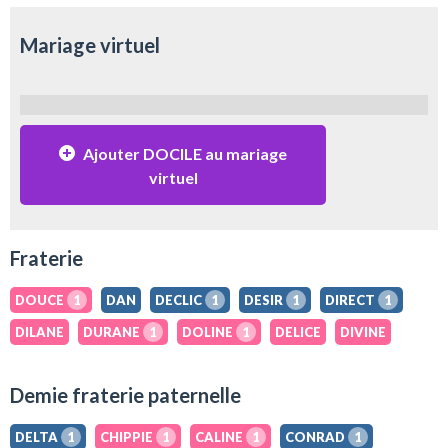
Mariage virtuel
Ajouter DOCILE au mariage
virtuel
Fraterie
DOUCE
1
DAN
DECLIC
1
DESIR
1
DIRECT
1
DILANE
DURANE
1
DOLINE
1
DELICE
DIVINE
Demie fraterie paternelle
DELTA
1
CHIPPIE
1
CALINE
1
CONRAD
1