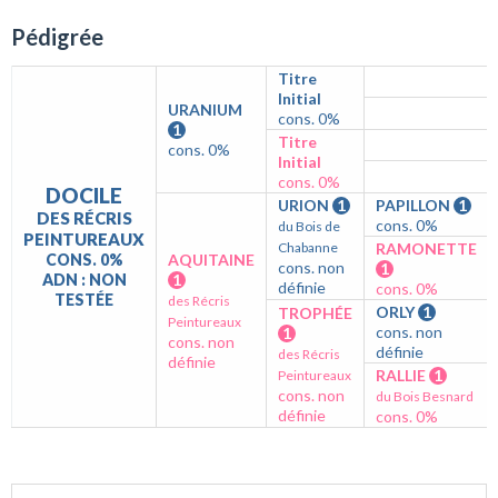
Pédigrée
Titre
Initial
URANIUM
cons. 0%
1
Titre
cons. 0%
Initial
cons. 0%
DOCILE
URION
1
PAPILLON
1
DES RÉCRIS
cons. 0%
du Bois de
PEINTUREAUX
Chabanne
RAMONETTE
CONS. 0%
AQUITAINE
cons. non
1
ADN : NON
1
définie
cons. 0%
TESTÉE
des Récris
ORLY
1
TROPHÉE
Peintureaux
cons. non
1
cons. non
définie
des Récris
définie
RALLIE
1
Peintureaux
cons. non
du Bois Besnard
définie
cons. 0%