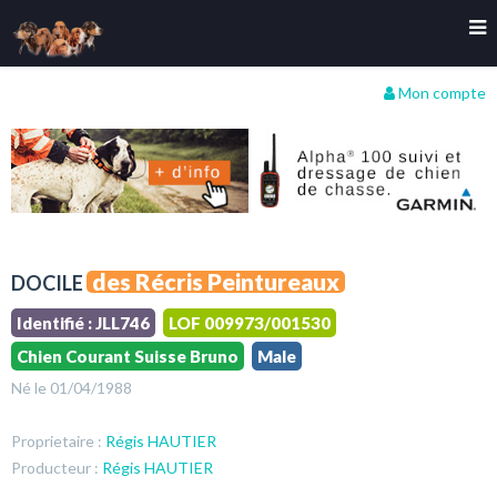
Mon compte
des Récris Peintureaux
DOCILE
Identifié : JLL746
LOF 009973/001530
Chien Courant Suisse Bruno
Male
Né le 01/04/1988
Proprietaire :
Régis HAUTIER
Producteur :
Régis HAUTIER