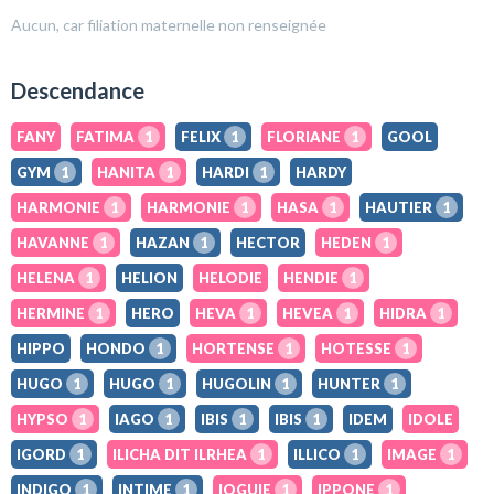
Aucun, car filiation maternelle non renseignée
Descendance
FANY
FATIMA
1
FELIX
1
FLORIANE
1
GOOL
GYM
1
HANITA
1
HARDI
1
HARDY
HARMONIE
1
HARMONIE
1
HASA
1
HAUTIER
1
HAVANNE
1
HAZAN
1
HECTOR
HEDEN
1
HELENA
1
HELION
HELODIE
HENDIE
1
HERMINE
1
HERO
HEVA
1
HEVEA
1
HIDRA
1
HIPPO
HONDO
1
HORTENSE
1
HOTESSE
1
HUGO
1
HUGO
1
HUGOLIN
1
HUNTER
1
HYPSO
1
IAGO
1
IBIS
1
IBIS
1
IDEM
IDOLE
IGORD
1
ILICHA DIT ILRHEA
1
ILLICO
1
IMAGE
1
INDIGO
1
INTIME
1
IOGUIE
1
IPPONE
1