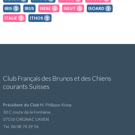
IRIS
1
IRUS
ISERE
1
ISEUT
1
ISOARD
1
ITALIE
1
ITHOS
1
Club Français des Brunos et des Chiens
courants Suisses
Président du Club
M. Philippe Krieg
30 C route de la Fontaine,
07150 ORGNAC L'AVEN
Tel. 06 08 74 29 56