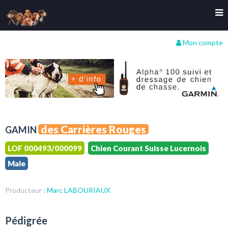
Mon compte
des Carrières Rouges
GAMIN
LOF 000493/000099
Chien Courant Suisse Lucernois
Male
Producteur :
Marc LABOURIAUX
Pédigrée