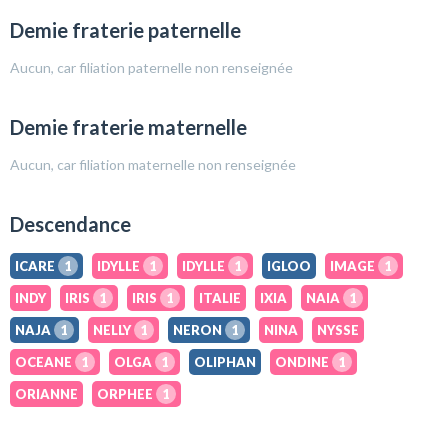
Demie fraterie paternelle
Aucun, car filiation paternelle non renseignée
Demie fraterie maternelle
Aucun, car filiation maternelle non renseignée
Descendance
ICARE
1
IDYLLE
1
IDYLLE
1
IGLOO
IMAGE
1
INDY
IRIS
1
IRIS
1
ITALIE
IXIA
NAIA
1
NAJA
1
NELLY
1
NERON
1
NINA
NYSSE
OCEANE
1
OLGA
1
OLIPHAN
ONDINE
1
ORIANNE
ORPHEE
1