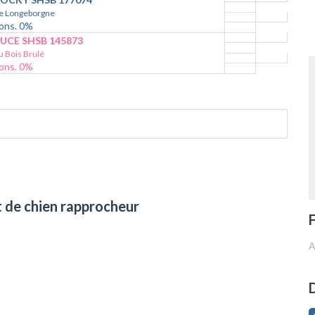
e Longeborgne
ons. 0%
UCE SHSB 145873
u Bois Brulé
ons. 0%
t de chien rapprocheur
F
A
D