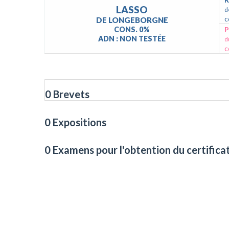
LASSO
d
c
DE LONGEBORGNE
CONS. 0%
P
ADN : NON TESTÉE
d
c
0 Brevets
0 Expositions
0 Examens pour l'obtention du certifica