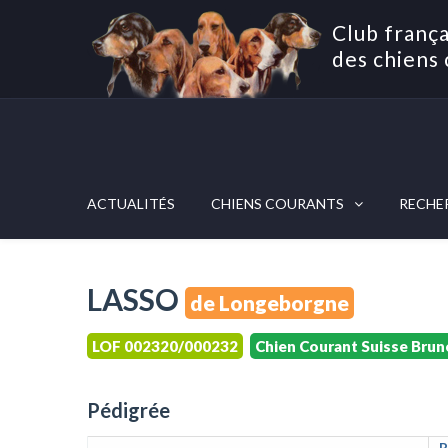
Club frança
des chiens 
ACTUALITÉS
CHIENS COURANTS
RECHE
LASSO
de Longeborgne
LOF 002320/000232
Chien Courant Suisse Brun
Pédigrée
R