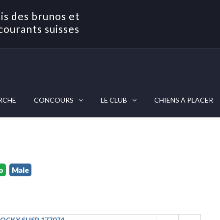
is des brunos et
courants suisses
RCHE
CONCOURS
LE CLUB
CHIENS À PLACER
o
Male
OCKY SHSB 177074