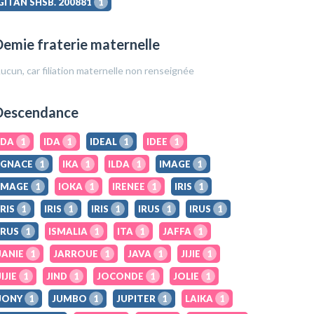
GITAN SHSB. 200881
1
emie fraterie maternelle
ucun, car filiation maternelle non renseignée
Descendance
IDA
1
IDA
1
IDEAL
1
IDEE
1
IGNACE
1
IKA
1
ILDA
1
IMAGE
1
IMAGE
1
IOKA
1
IRENEE
1
IRIS
1
IRIS
1
IRIS
1
IRIS
1
IRUS
1
IRUS
1
IRUS
1
ISMALIA
1
ITA
1
JAFFA
1
JANIE
1
JARROUE
1
JAVA
1
JIJIE
1
JIJIE
1
JIND
1
JOCONDE
1
JOLIE
1
JONY
1
JUMBO
1
JUPITER
1
LAIKA
1