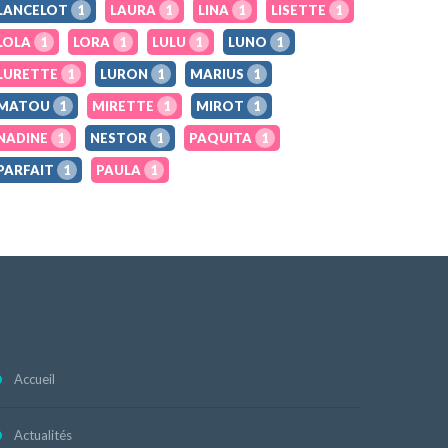
LANCELOT
1
LAURA
1
LINA
1
LISETTE
1
LOLA
1
LORA
1
LULU
1
LUNO
1
LURETTE
1
LURON
1
MARIUS
1
MATOU
1
MIRETTE
1
MIROT
1
NADINE
1
NESTOR
1
PAQUITA
1
PARFAIT
1
PAULA
1
Accueil
Actualités