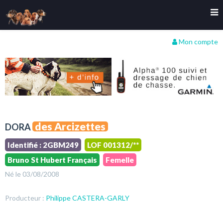
Mon compte
des Arcizettes
DORA
Identifié : 2GBM249
LOF 001312/**
Bruno St Hubert Français
Femelle
Né le 03/08/2008
Producteur :
Philippe CASTERA-GARLY