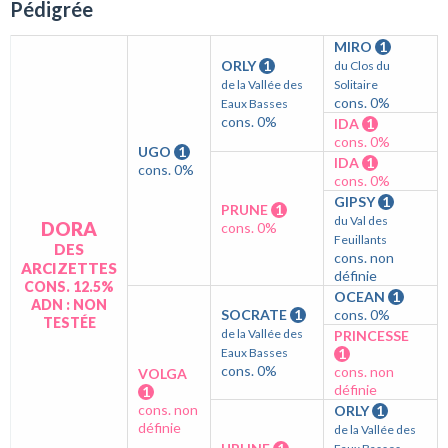
Pédigrée
MIRO
1
ORLY
1
du Clos du
de la Vallée des
Solitaire
cons. 0%
Eaux Basses
cons. 0%
IDA
1
cons. 0%
UGO
1
IDA
1
cons. 0%
cons. 0%
GIPSY
1
PRUNE
1
du Val des
DORA
cons. 0%
Feuillants
DES
cons. non
ARCIZETTES
définie
CONS. 12.5%
OCEAN
1
ADN : NON
SOCRATE
1
cons. 0%
TESTÉE
de la Vallée des
PRINCESSE
Eaux Basses
1
cons. 0%
cons. non
VOLGA
définie
1
cons. non
ORLY
1
définie
de la Vallée des