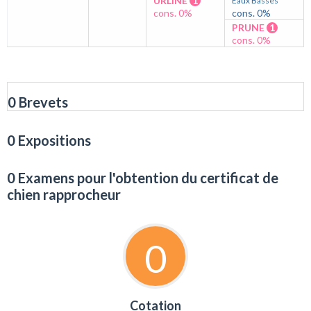
URLINE
1
Eaux Basses
cons. 0%
cons. 0%
PRUNE
1
cons. 0%
0 Brevets
0 Expositions
0 Examens pour l'obtention du certificat de
chien rapprocheur
0
Cotation