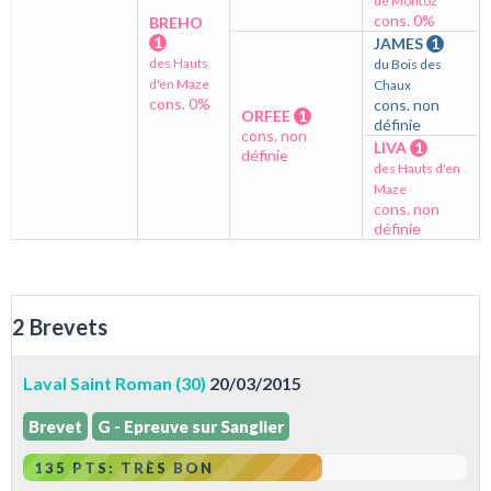
de Montoz
cons. 0%
BREHO
1
JAMES
1
des Hauts
du Bois des
d'en Maze
Chaux
cons. 0%
cons. non
ORFEE
1
définie
cons. non
LIVA
1
définie
des Hauts d'en
Maze
cons. non
définie
2 Brevets
Laval Saint Roman (30)
20/03/2015
Brevet
G - Epreuve sur Sanglier
135 PTS: TRÈS BON