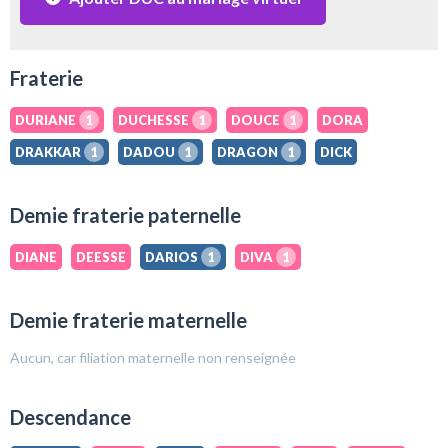
Fraterie
DURIANE
1
DUCHESSE
1
DOUCE
1
DORA
DRAKKAR
1
DADOU
1
DRAGON
1
DICK
Demie fraterie paternelle
DIANE
DEESSE
DARIOS
1
DIVA
1
Demie fraterie maternelle
Aucun, car filiation maternelle non renseignée
Descendance