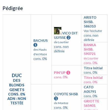
Pédigrée
ARISTO
SHSB.
586310
Von Teichufer
VICO DIT
cons. non
ULYSSE
2
définie
BACHUS
de Lourtier
1
RANKA
cons. non
SHSB.
des Hauts
définie
590721
d'en Maze
cons. 0%
de Lourtier
cons. 0%
Titre Initial
cons. 0%
PIN'UP
1
DUC
cons. 0%
Titre Initial
DES
cons. 0%
BLONDS
CATO
GENETS
A05791
COYOTE SHSB
CONS. 0%
cons. 0%
1
ADN : NON
GRIOTTE
TESTÉE
de Montoz
565401
cons. 0%