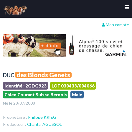
Mon compte
des Blonds Genets
DUC
Identifié : 2GDG923
LOF 030433/004066
Chien Courant Suisse Bernois
Male
Né le 28/07/2008
Proprietaire :
Philippe KRIEG
Producteur :
Chantal AGUSSOL