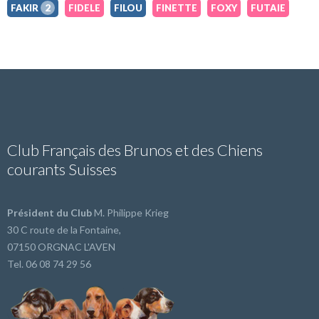
FAKIR
2
FIDELE
FILOU
FINETTE
FOXY
FUTAIE
Club Français des Brunos et des Chiens
courants Suisses
Président du Club
M. Philippe Krieg
30 C route de la Fontaine,
07150 ORGNAC L'AVEN
Tel. 06 08 74 29 56