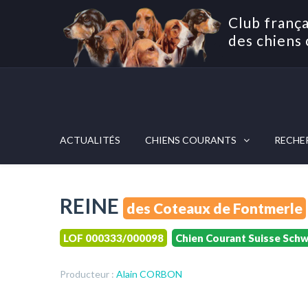
Club frança
des chiens 
ACTUALITÉS
CHIENS COURANTS
RECHE
REINE
des Coteaux de Fontmerle
LOF 000333/000098
Chien Courant Suisse Schw
Producteur :
Alain CORBON