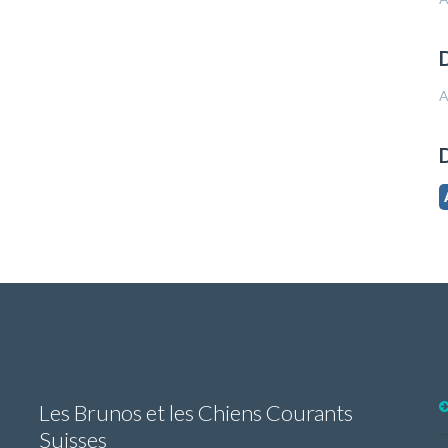
D
A
Les Brunos et les Chiens Courants
Suisses