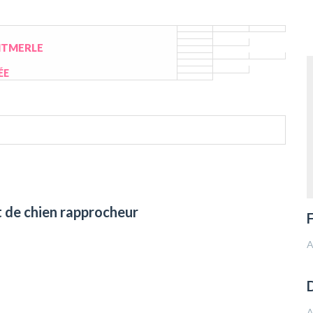
NTMERLE
ÉE
t de chien rapprocheur
F
A
D
A