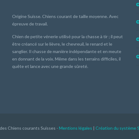
Origine Suisse. Chiens courant de taille moyenne. Avec
épreuve de travail.
Chien de petite vénerie utilisé pour la chasse à tir ; il peut
être créancé sur le lièvre, le chevreuil, le renard et le
sanglier. Il chasse de manière indépendante et en meute
en donnant de la voix. Même dans les terrains difficiles, il
quête et lance avec une grande sûreté.
 des Chiens courants Suisses -
Mentions légales
|
Création du système 