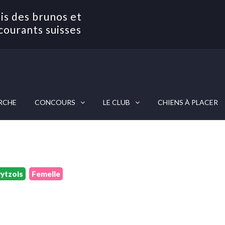
is des brunos et
courants suisses
RCHE
CONCOURS
LE CLUB
CHIENS À PLACER
ytzois
Femelle