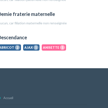
emie fraterie maternelle
ucun, car filiation maternelle non renseignée
Descendance
ABRICOT
2
AJAX
1
ANISETTE
1
Accueil