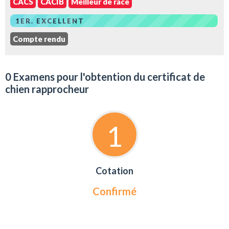
CACS
CACIB
Meilleur de race
1ER. EXCELLENT
Compte rendu
0 Examens pour l'obtention du certificat de
chien rapprocheur
1
Cotation
Confirmé