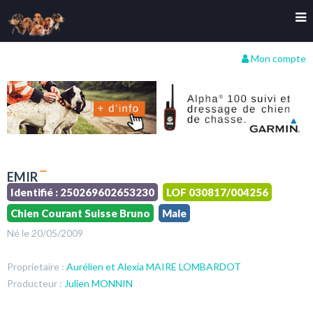
Mon compte
EMIR
Identifié : 250269602653230
LOF 030817/004256
Chien Courant Suisse Bruno
Male
Né le 20/05/2009
Proprietaire :
Aurélien et Alexia MAIRE LOMBARDOT
Producteur :
Julien MONNIN