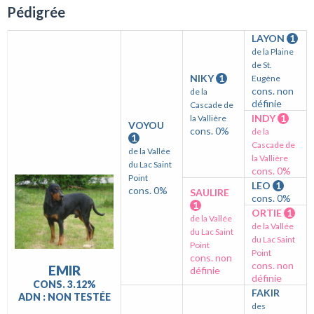
Pédigrée
LAYON
1
de la Plaine
de St.
NIKY
1
Eugène
cons. non
de la
définie
Cascade de
INDY
1
la Vallière
VOYOU
cons. 0%
de la
1
Cascade de
de la Vallée
la Vallière
du Lac Saint
cons. 0%
Point
LEO
1
cons. 0%
SAULIRE
cons. 0%
1
ORTIE
1
de la Vallée
de la Vallée
du Lac Saint
du Lac Saint
Point
Point
cons. non
cons. non
EMIR
définie
définie
CONS. 3.12%
FAKIR
ADN : NON TESTÉE
des