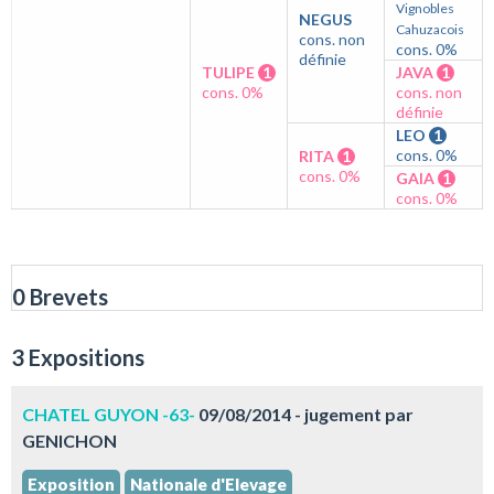
Vignobles
NEGUS
Cahuzacois
cons. non
cons. 0%
définie
TULIPE
1
JAVA
1
cons. 0%
cons. non
définie
LEO
1
cons. 0%
RITA
1
cons. 0%
GAIA
1
cons. 0%
0 Brevets
3 Expositions
CHATEL GUYON -63-
09/08/2014 - jugement par
GENICHON
Exposition
Nationale d'Elevage