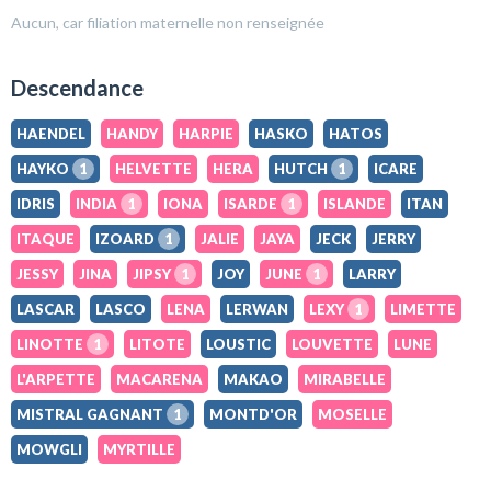
Aucun, car filiation maternelle non renseignée
Descendance
HAENDEL
HANDY
HARPIE
HASKO
HATOS
HAYKO
1
HELVETTE
HERA
HUTCH
1
ICARE
IDRIS
INDIA
1
IONA
ISARDE
1
ISLANDE
ITAN
ITAQUE
IZOARD
1
JALIE
JAYA
JECK
JERRY
JESSY
JINA
JIPSY
1
JOY
JUNE
1
LARRY
LASCAR
LASCO
LENA
LERWAN
LEXY
1
LIMETTE
LINOTTE
1
LITOTE
LOUSTIC
LOUVETTE
LUNE
L'ARPETTE
MACARENA
MAKAO
MIRABELLE
MISTRAL GAGNANT
1
MONTD'OR
MOSELLE
MOWGLI
MYRTILLE