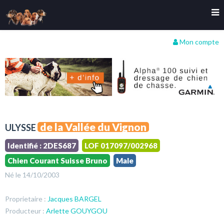
Mon compte
de la Vallée du Vignon
ULYSSE
Identifié : 2DES687
LOF 017097/002968
Chien Courant Suisse Bruno
Male
Né le 14/10/2003
Proprietaire :
Jacques BARGEL
Producteur :
Arlette GOUYGOU