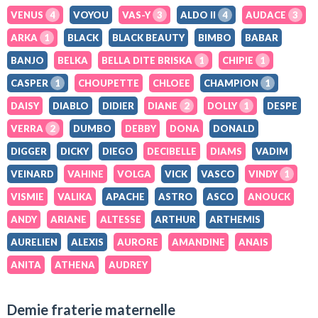
VENUS
4
VOYOU
VAS-Y
3
ALDO II
4
AUDACE
3
ARKA
1
BLACK
BLACK BEAUTY
BIMBO
BABAR
BANJO
BELKA
BELLA DITE BRISKA
1
CHIPIE
1
CASPER
1
CHOUPETTE
CHLOEE
CHAMPION
1
DAISY
DIABLO
DIDIER
DIANE
2
DOLLY
1
DESPE
VERRA
2
DUMBO
DEBBY
DONA
DONALD
DIGGER
DICKY
DIEGO
DECIBELLE
DIAMS
VADIM
VEINARD
VAHINE
VOLGA
VICK
VASCO
VINDY
1
VISMIE
VALIKA
APACHE
ASTRO
ASCO
ANOUCK
ANDY
ARIANE
ALTESSE
ARTHUR
ARTHEMIS
AURELIEN
ALEXIS
AURORE
AMANDINE
ANAIS
ANITA
ATHENA
AUDREY
Demie fraterie maternelle