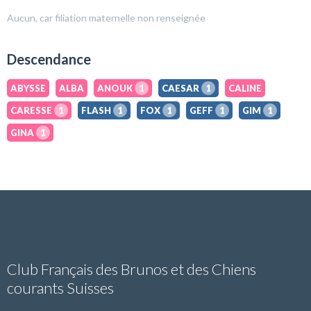
Aucun, car filiation maternelle non renseignée
Descendance
ABYSSE
ALBA
ANOUK
1
CAESAR
1
CALINE
CARESSE
1
FLASH
1
FOX
1
GEFF
1
GIM
1
GINA
1
Club Français des Brunos et des Chiens
courants Suisses