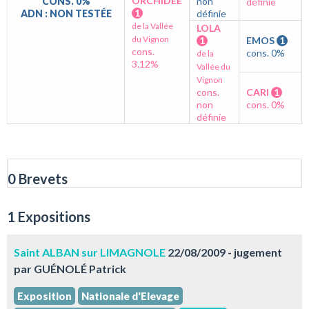
ORCHIDEE
CONS. 0%
non
définie
1
ADN : NON TESTÉE
définie
de la Vallée
LOLA
du Vignon
1
EMOS
1
cons.
cons. 0%
de la
3.12%
Vallée du
Vignon
cons.
CARI
1
non
cons. 0%
définie
0 Brevets
1 Expositions
Saint ALBAN sur LIMAGNOLE
22/08/2009 - jugement
par GUÉNOLÉ Patrick
Exposition
Nationale d'Elevage