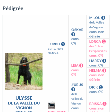
Pédigrée
MILOU
1
de la Vallée
du Vignon
OSKAR
cons. non
1
définie
cons.
LORCA
1
0%
TURBO
1
des Échos
cons. non
Périgourdins
définie
cons. 0%
HARDY
1
cons. 0%
LISA
1
cons.
HELMA
1
0%
cons. non
définie
J'URUS
DICK
1
1
cons. 0%
de la
ULYSSE
Vallée du
DE LA VALLÉE DU
Vignon
BRISKA
1
VIGNON
cons.
cons. non