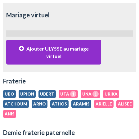
Mariage virtuel
Ajouter ULYSSE au mariage
virtuel
Fraterie
UBO
UPION
UBERT
UTA
1
UNA
1
URIKA
ATCHOUM
ARNO
ATHOS
ARAMIS
ARIELLE
ALISEE
ANIS
Demie fraterie paternelle