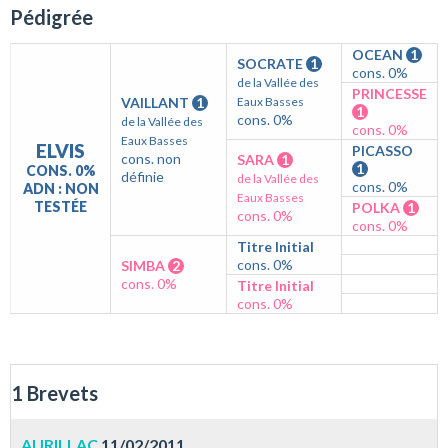
Pédigrée
OCEAN
1
SOCRATE
1
cons. 0%
de la Vallée des
PRINCESSE
VAILLANT
1
Eaux Basses
1
cons. 0%
de la Vallée des
cons. 0%
Eaux Basses
ELVIS
PICASSO
cons. non
SARA
1
1
CONS. 0%
définie
de la Vallée des
cons. 0%
ADN : NON
Eaux Basses
TESTÉE
POLKA
1
cons. 0%
cons. 0%
Titre Initial
cons. 0%
SIMBA
2
cons. 0%
Titre Initial
cons. 0%
1 Brevets
AURILLAC
11/02/2011