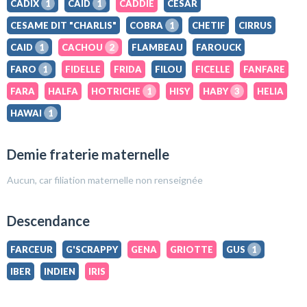
CADIX
1
CAID
1
CADDIE
CESAR
CESAME DIT "CHARLIS"
COBRA
1
CHETIF
CIRRUS
CAID
1
CACHOU
2
FLAMBEAU
FAROUCK
FARO
1
FIDELLE
FRIDA
FILOU
FICELLE
FANFARE
FARA
HALFA
HOTRICHE
1
HISY
HABY
3
HELIA
HAWAI
1
Demie fraterie maternelle
Aucun, car filiation maternelle non renseignée
Descendance
FARCEUR
G'SCRAPPY
GENA
GRIOTTE
GUS
1
IBER
INDIEN
IRIS