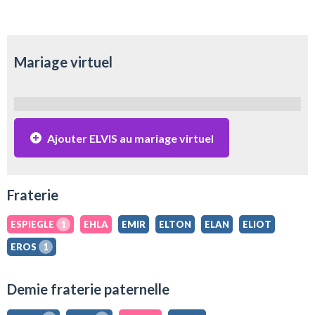
Mariage virtuel
Ajouter ELVIS au mariage virtuel
Fraterie
ESPIEGLE
1
EHLA
EMIR
ELTON
ELAN
ELIOT
EROS
1
Demie fraterie paternelle