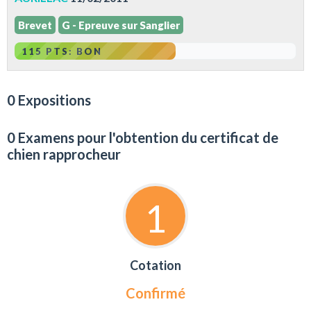
Brevet
G - Epreuve sur Sanglier
115 PTS: BON
0 Expositions
0 Examens pour l'obtention du certificat de
chien rapprocheur
1
Cotation
Confirmé