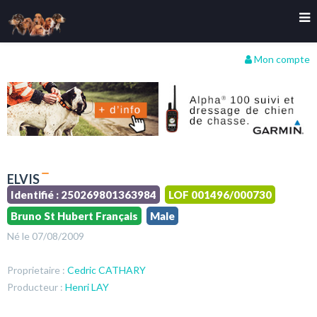
Mon compte
ELVIS
Identifié : 250269801363984
LOF 001496/000730
Bruno St Hubert Français
Male
Né le 07/08/2009
Proprietaire :
Cedric CATHARY
Producteur :
Henri LAY