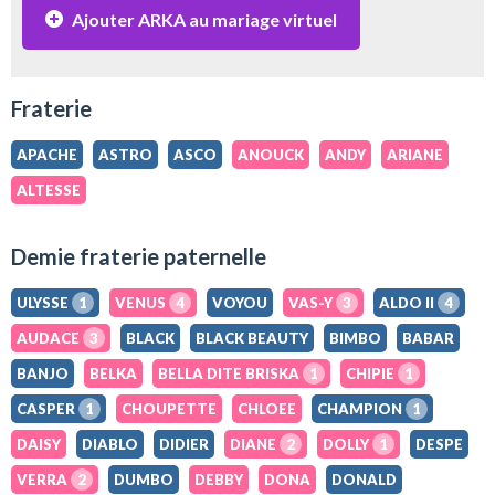
Ajouter ARKA au mariage virtuel
Fraterie
APACHE
ASTRO
ASCO
ANOUCK
ANDY
ARIANE
ALTESSE
Demie fraterie paternelle
ULYSSE
1
VENUS
4
VOYOU
VAS-Y
3
ALDO II
4
AUDACE
3
BLACK
BLACK BEAUTY
BIMBO
BABAR
BANJO
BELKA
BELLA DITE BRISKA
1
CHIPIE
1
CASPER
1
CHOUPETTE
CHLOEE
CHAMPION
1
DAISY
DIABLO
DIDIER
DIANE
2
DOLLY
1
DESPE
VERRA
2
DUMBO
DEBBY
DONA
DONALD