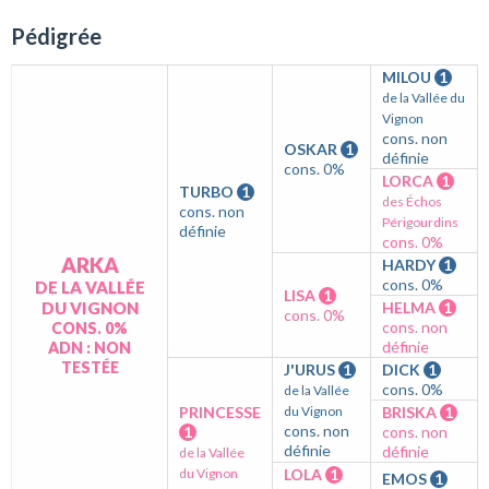
Pédigrée
MILOU
1
de la Vallée du
Vignon
cons. non
OSKAR
1
définie
cons. 0%
LORCA
1
TURBO
1
des Échos
cons. non
Périgourdins
définie
cons. 0%
ARKA
HARDY
1
cons. 0%
DE LA VALLÉE
LISA
1
DU VIGNON
HELMA
1
cons. 0%
cons. non
CONS. 0%
définie
ADN : NON
TESTÉE
J'URUS
1
DICK
1
cons. 0%
de la Vallée
PRINCESSE
du Vignon
BRISKA
1
cons. non
1
cons. non
définie
définie
de la Vallée
du Vignon
LOLA
1
EMOS
1