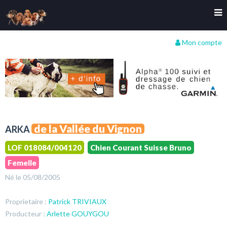
Mon compte
de la Vallée du Vignon
ARKA
LOF 018084/004120
Chien Courant Suisse Bruno
Femelle
Né le 05/08/2005
Proprietaire :
Patrick TRIVIAUX
Producteur :
Arlette GOUYGOU