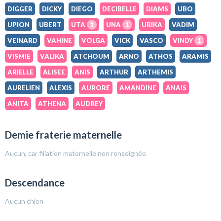
DIGGER
DICKY
DIEGO
DECIBELLE
DIAMS
UBO
UPION
UBERT
UTA
1
UNA
1
URIKA
VADIM
VEINARD
VAHINE
VOLGA
VICK
VASCO
VINDY
1
VISMIE
VALIKA
ATCHOUM
ARNO
ATHOS
ARAMIS
ARIELLE
ALISEE
ANIS
ARTHUR
ARTHEMIS
AURELIEN
ALEXIS
AURORE
AMANDINE
ANAIS
ANITA
ATHENA
AUDREY
Demie fraterie maternelle
Aucun, car filiation maternelle non renseignée
Descendance
Aucun chien