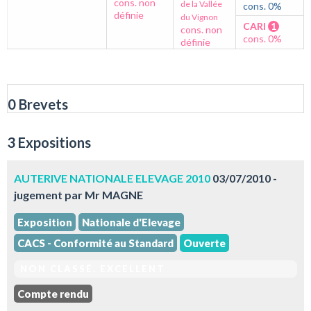
cons. non
de la Vallée
cons. 0%
définie
du Vignon
CARI
1
cons. non
cons. 0%
définie
0 Brevets
3 Expositions
AUTERIVE NATIONALE ELEVAGE 2010
03/07/2010 -
jugement par Mr MAGNE
Exposition
Nationale d'Elevage
CACS - Conformité au Standard
Ouverte
NON CLASSÉ. EXCELLENT
Compte rendu