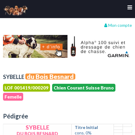
Mon compte
du Bois Besnard
SYBELLE
LOF 001419/000209
Chien Courant Suisse Bruno
Femelle
Pédigrée
SYBELLE
Titre Initial
cons. 0%
DU BOIS BESNARD