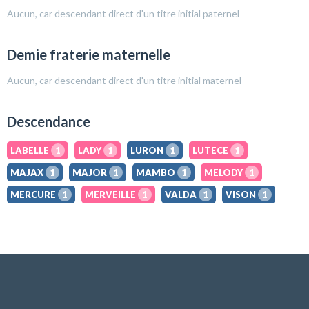
Aucun, car descendant direct d'un titre initial paternel
Demie fraterie maternelle
Aucun, car descendant direct d'un titre initial maternel
Descendance
LABELLE
1
LADY
1
LURON
1
LUTECE
1
MAJAX
1
MAJOR
1
MAMBO
1
MELODY
1
MERCURE
1
MERVEILLE
1
VALDA
1
VISON
1