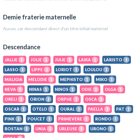
Demie fraterie maternelle
Aucun, car descendant direct d'un titre initial maternel
Descendance
JALLIE
1
JOLIE
1
JULIE
1
LAIKA
1
LARISTO
1
LASSO
1
LIPPE
1
LORIOT
1
LOULOU
1
MALIGIA
MELODIE
1
MEPHISTO
1
MIKO
1
NEVA
1
NINAS
1
NINOS
1
ODIE
1
OLGA
1
ORELI
1
ORION
1
ORPHE
1
OSCA
1
OSCAR
1
OTELO
1
OURAL
1
PAELLA
1
PAT
1
PINK
1
POUCET
1
PRIMEVERE
1
RONDO
1
ROSTAN
1
UNIA
1
URLEUSE
1
URONO
1