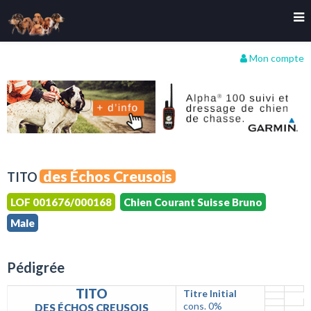
Mon compte
des Échos Creusois
TITO
LOF 001676/000168
Chien Courant Suisse Bruno
Male
Pédigrée
TITO
Titre Initial
cons. 0%
DES ÉCHOS CREUSOIS