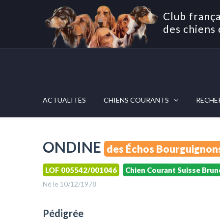
Club frança
des chiens 
ACTUALITÉS
CHIENS COURANTS
RECHE
ONDINE
des Échos Bourguignon
LOF 005542/001046
Chien Courant Suisse Brun
Né le 10/12/1978
Pédigrée