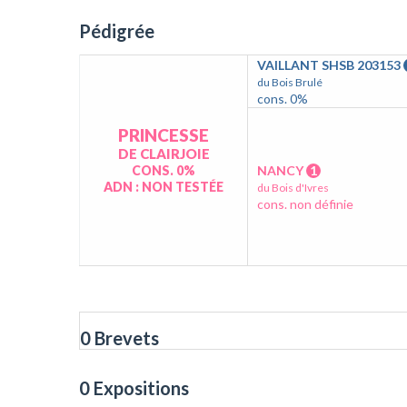
Pédigrée
VAILLANT SHSB 203153
du Bois Brulé
cons. 0%
PRINCESSE
DE CLAIRJOIE
CONS. 0%
NANCY
1
ADN : NON TESTÉE
du Bois d'Ivres
cons. non définie
0 Brevets
0 Expositions