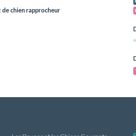
t de chien rapprocheur
D
A