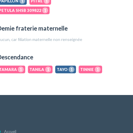
PAPILLON
1
PITRE
1
PETULA SHSB 309822
1
emie fraterie maternelle
ucun, car filiation maternelle non renseignée
Descendance
TAMARA
1
TANILA
1
TAYO
1
TINNIE
1
Accueil