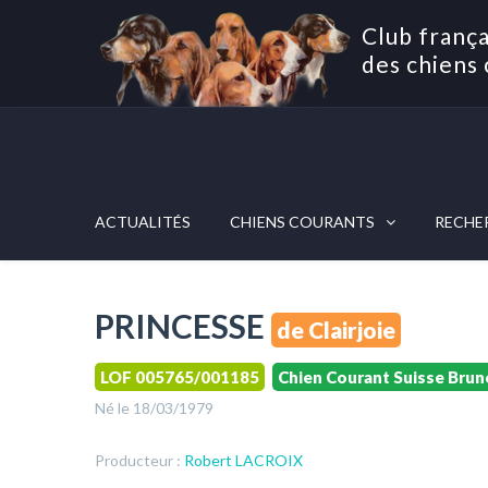
Club frança
des chiens 
ACTUALITÉS
CHIENS COURANTS
RECHE
PRINCESSE
de Clairjoie
LOF 005765/001185
Chien Courant Suisse Brun
Né le 18/03/1979
Producteur :
Robert LACROIX