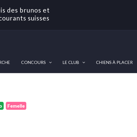
is des brunos et
courants suisses
RCHE
CONCOURS
LE CLUB
CHIENS À PLACER
o
Femelle