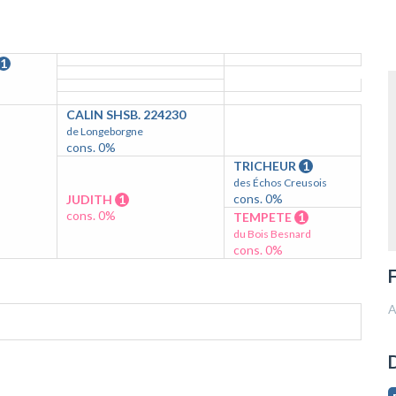
1
CALIN SHSB. 224230
de Longeborgne
cons. 0%
TRICHEUR
1
des Échos Creusois
cons. 0%
JUDITH
1
cons. 0%
TEMPETE
1
du Bois Besnard
cons. 0%
F
A
D