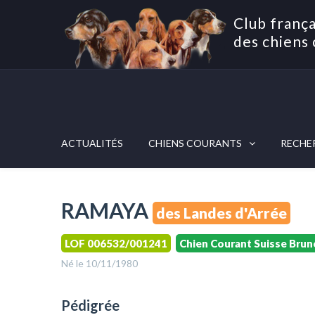
Club frança
des chiens 
ACTUALITÉS
CHIENS COURANTS
RECHE
RAMAYA
des Landes d'Arrée
LOF 006532/001241
Chien Courant Suisse Brun
Né le 10/11/1980
Pédigrée