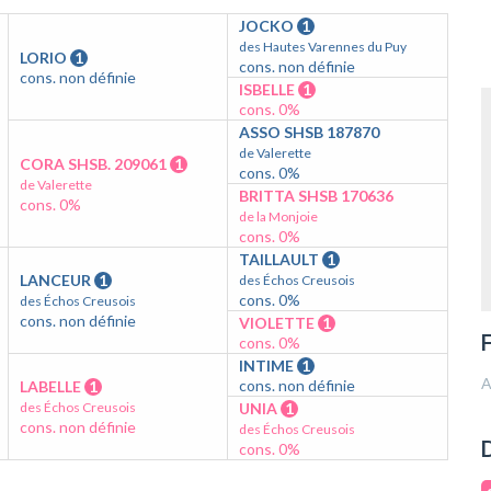
JOCKO
1
des Hautes Varennes du Puy
LORIO
1
cons. non définie
cons. non définie
ISBELLE
1
cons. 0%
ASSO SHSB 187870
de Valerette
CORA SHSB. 209061
1
cons. 0%
de Valerette
BRITTA SHSB 170636
cons. 0%
de la Monjoie
cons. 0%
TAILLAULT
1
LANCEUR
1
des Échos Creusois
cons. 0%
des Échos Creusois
cons. non définie
VIOLETTE
1
F
cons. 0%
INTIME
1
A
cons. non définie
LABELLE
1
des Échos Creusois
UNIA
1
cons. non définie
des Échos Creusois
D
cons. 0%