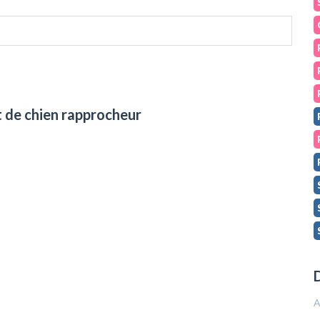
t de chien rapprocheur
D
A