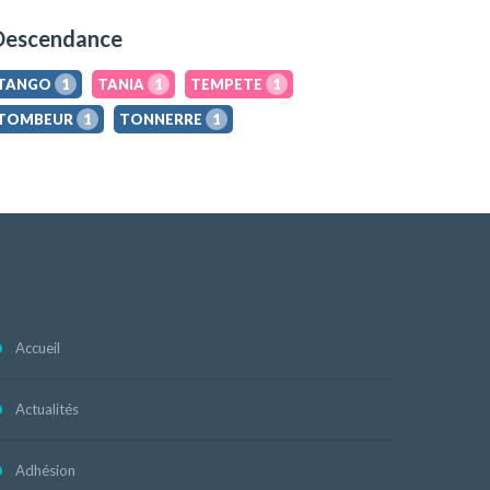
Descendance
TANGO
1
TANIA
1
TEMPETE
1
TOMBEUR
1
TONNERRE
1
Accueil
Actualités
Adhésion