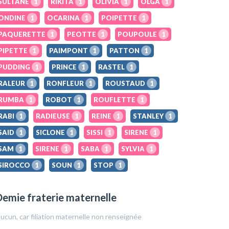
SULTANE
1
RIKITA
1
OLIVIA
1
OLGA
1
ONDINE
1
OCARINA
1
POIPETTE
1
PAQUERETTE
1
PEOTTE
1
POUPOULE
1
PIPETTE
1
PAIMPONT
1
PATTON
1
PUDDING
1
PRINCE
1
RASTEL
1
RALEUR
1
RONFLEUR
1
ROUSTAUD
1
RUMBA
1
ROBOT
1
ROUFLETTE
1
RABI
1
RADIEUSE
1
REINE
1
STANLEY
1
SAID
1
SICLONE
1
SISSI
1
SIRENE
1
SAM
1
SIRENE
1
SABA
1
SYLVIA
1
SIROCCO
1
SOUN
1
STOP
1
emie fraterie maternelle
ucun, car filiation maternelle non renseignée