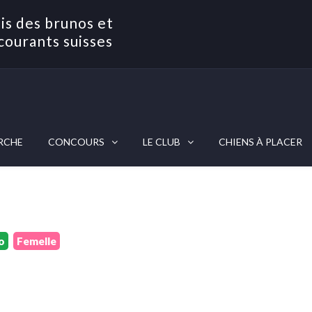
is des brunos et
courants suisses
RCHE
CONCOURS
LE CLUB
CHIENS À PLACER
o
Femelle