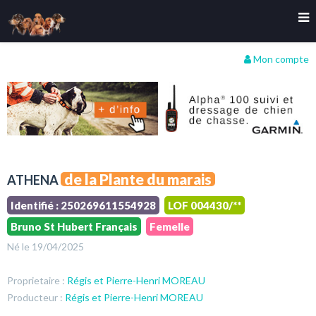
Mon compte
de la Plante du marais
ATHENA
Identifié : 250269611554928
LOF 004430/**
Bruno St Hubert Français
Femelle
Né le 19/04/2025
Proprietaire :
Régis et Pierre-Henri MOREAU
Producteur :
Régis et Pierre-Henri MOREAU