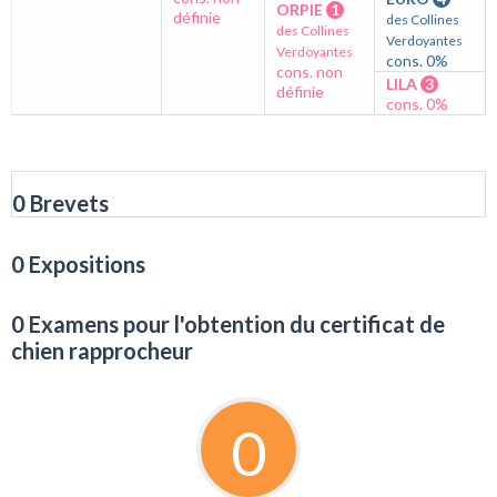
ORPIE
1
définie
des Collines
des Collines
Verdoyantes
Verdoyantes
cons. 0%
cons. non
LILA
3
définie
cons. 0%
0 Brevets
0 Expositions
0 Examens pour l'obtention du certificat de
chien rapprocheur
0