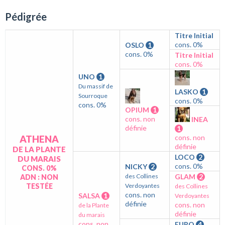
Pédigrée
Titre Initial
cons. 0%
OSLO
1
cons. 0%
Titre Initial
cons. 0%
UNO
1
Du massif de
LASKO
1
Sourroque
cons. 0%
cons. 0%
OPIUM
1
cons. non
INEA
définie
1
ATHENA
cons. non
définie
DE LA PLANTE
LOCO
2
DU MARAIS
cons. 0%
NICKY
2
CONS. 0%
des Collines
GLAM
2
ADN : NON
TESTÉE
Verdoyantes
des Collines
cons. non
SALSA
1
Verdoyantes
définie
cons. non
de la Plante
définie
du marais
cons. non
EURO
4