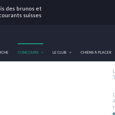
is des brunos et
courants suisses
RCHE
CONCOURS
LE CLUB
CHIENS À PLACER
L
O
A