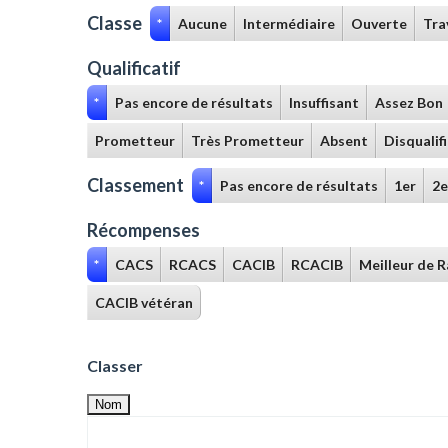
Classe
*
Aucune
Intermédiaire
Ouverte
Tra
Qualificatif
*
Pas encore de résultats
Insuffisant
Assez Bon
Prometteur
Très Prometteur
Absent
Disqualif
Classement
*
Pas encore de résultats
1er
2e
Récompenses
*
CACS
RCACS
CACIB
RCACIB
Meilleur de 
CACIB vétéran
Classer
Nom