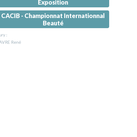
Exposition
CACIB - Championnat Internationnal
Beauté
ury :
AVRE René