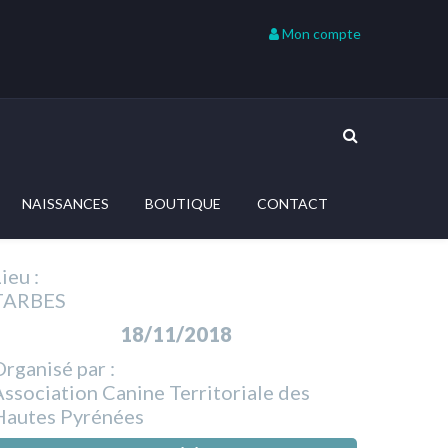
Mon compte
NAISSANCES
BOUTIQUE
CONTACT
ieu :
TARBES
18/11/2018
rganisé par :
ssociation Canine Territoriale des
Hautes Pyrénées