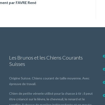
ement par FAVRE René
Les Brunos et les Chiens Courants
Suisses
Origine Suisse. Chiens courant de taille moyenne. Avec
épreuve de travail.
Chien de petite vénerie utilisé pour la chasse à tir ; il peut
être créancé sur le lièvre, le chevreuil, le renard et le
sanglier. Il chasse de manière indépendante et en meute