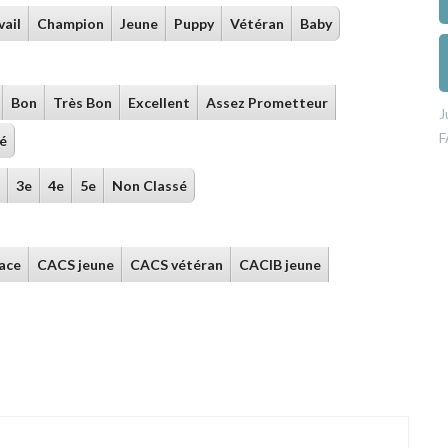
vail
Champion
Jeune
Puppy
Vétéran
Baby
Bon
Très Bon
Excellent
Assez Prometteur
J
F
ié
3e
4e
5e
Non Classé
Race
CACS jeune
CACS vétéran
CACIB jeune