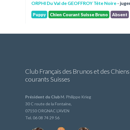
ORPHI Du Val de GEOFFROY Tête Noire
- jug
Puppy
Chien Courant Suisse Bruno
Absent
Club Français des Brunos et des Chiens
courants Suisses
Président du Club
M. Philippe Krieg
30 C route de la Fontaine,
07150 ORGNAC L'AVEN
Tel. 06 08 74 29 56