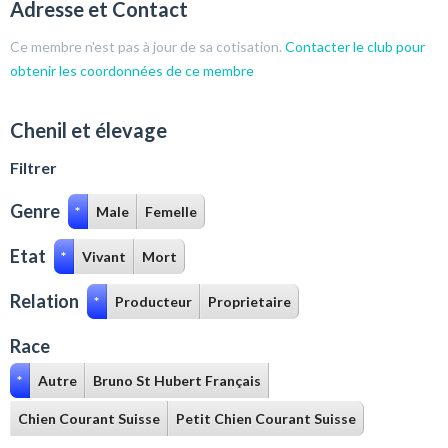
Adresse et Contact
Ce membre n'est pas à jour de sa cotisation.
Contacter le club pour
obtenir les coordonnées de ce membre
Chenil et élevage
Filtrer
Genre
*
Male
Femelle
Etat
*
Vivant
Mort
Relation
*
Producteur
Proprietaire
Race
*
Autre
Bruno St Hubert Français
Chien Courant Suisse
Petit Chien Courant Suisse