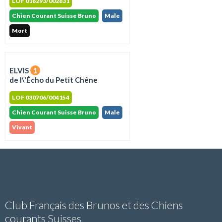
LOF 016293/002831
Chien Courant Suisse Bruno
Male
Mort
ELVIS
1
de l\'Écho du Petit Chêne
LOF 030706/004154
Chien Courant Suisse Bruno
Male
Vivant
Club Français des Brunos et des Chiens
courants Suisses