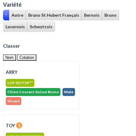
Variété
*
Autre
Bruno St Hubert Français
Bernois
Bruno
Lucernois
Schwytzois
Classer
Nom
Cotation
ARRY
LOF 017719/**
Chien Courant Suisse Bruno
Male
Vivant
TOY
1