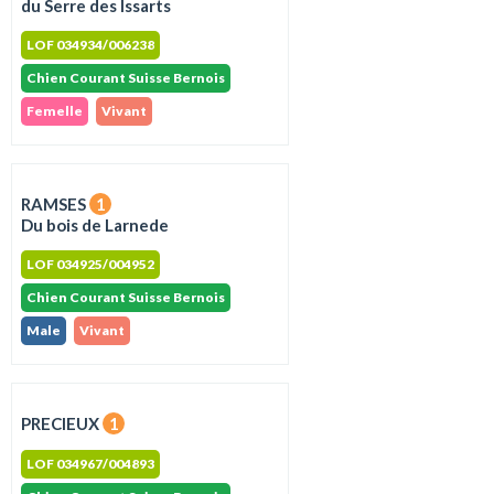
du Serre des Issarts
LOF 034934/006238
Chien Courant Suisse Bernois
Femelle
Vivant
RAMSES
1
Du bois de Larnede
LOF 034925/004952
Chien Courant Suisse Bernois
Male
Vivant
PRECIEUX
1
LOF 034967/004893