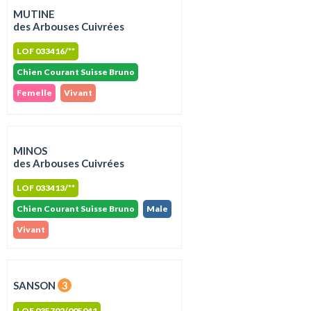
MUTINE
des Arbouses Cuivrées
LOF 033416/**
Chien Courant Suisse Bruno
Femelle
Vivant
MINOS
des Arbouses Cuivrées
LOF 033413/**
Chien Courant Suisse Bruno
Male
Vivant
SANSON
3
LOF 035702/005041