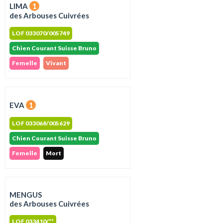
LIMA
1
des Arbouses Cuivrées
LOF 033070/005749
Chien Courant Suisse Bruno
Femelle
Vivant
EVA
1
LOF 033068/005629
Chien Courant Suisse Bruno
Femelle
Mort
MENGUS
des Arbouses Cuivrées
LOF 033410/**