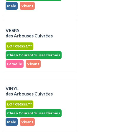
Male
Vivant
VESPA
des Arbouses Cuivrées
LOF 036551/**
Chien Courant Suisse Bernois
Femelle
Vivant
VINYL
des Arbouses Cuivrées
LOF 036555/**
Chien Courant Suisse Bernois
Male
Vivant