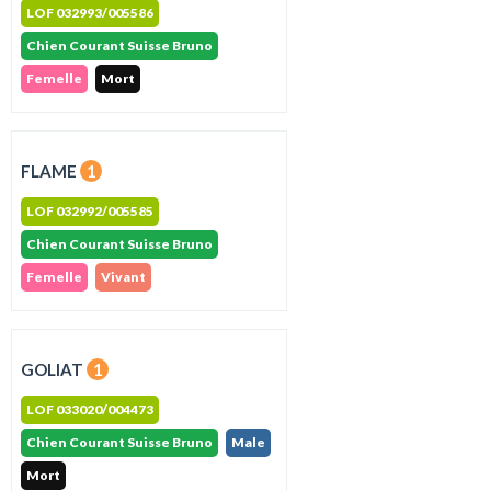
LOF 032993/005586
Chien Courant Suisse Bruno
Femelle
Mort
FLAME
1
LOF 032992/005585
Chien Courant Suisse Bruno
Femelle
Vivant
GOLIAT
1
LOF 033020/004473
Chien Courant Suisse Bruno
Male
Mort