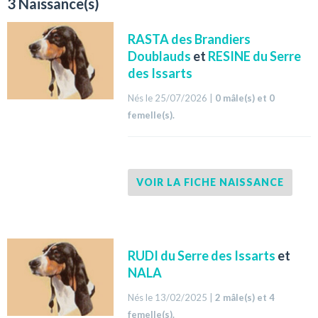
3 Naissance(s)
RASTA des Brandiers
Doublauds
et
RESINE du Serre
des Issarts
Nés le 25/07/2026 |
0 mâle(s) et 0
femelle(s).
VOIR LA FICHE NAISSANCE
RUDI du Serre des Issarts
et
NALA
Nés le 13/02/2025 |
2 mâle(s) et 4
femelle(s).