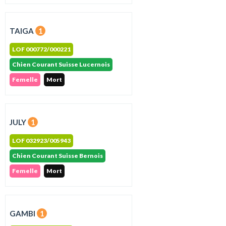
TAIGA
1
LOF 000772/000221
Chien Courant Suisse Lucernois
Femelle
Mort
JULY
1
LOF 032923/005943
Chien Courant Suisse Bernois
Femelle
Mort
GAMBI
1