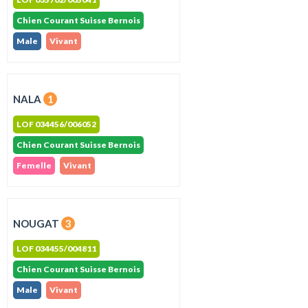
Chien Courant Suisse Bernois
Male
Vivant
NALA
1
LOF 034456/006052
Chien Courant Suisse Bernois
Femelle
Vivant
NOUGAT
3
LOF 034455/004811
Chien Courant Suisse Bernois
Male
Vivant