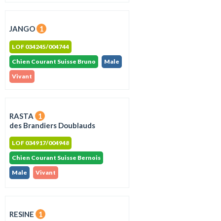
JANGO
1
LOF 034245/004744
Chien Courant Suisse Bruno
Male
Vivant
RASTA
1
des Brandiers Doublauds
LOF 034917/004948
Chien Courant Suisse Bernois
Male
Vivant
RESINE
1