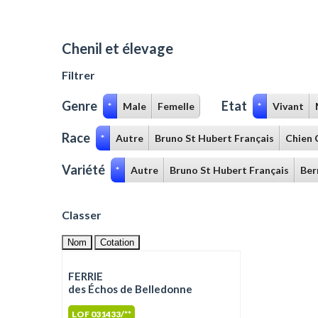
Chenil et élevage
Filtrer
Genre
Etat
*
Male
Femelle
*
Vivant
Race
*
Autre
Bruno St Hubert Français
Chien 
Variété
*
Autre
Bruno St Hubert Français
Ber
Classer
Nom
Cotation
FERRIE
des Échos de Belledonne
LOF 031433/**