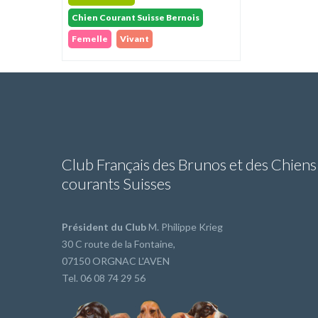
Chien Courant Suisse Bernois
Femelle
Vivant
Club Français des Brunos et des Chiens
courants Suisses
Président du Club
M. Philippe Krieg
30 C route de la Fontaine,
07150 ORGNAC L'AVEN
Tel. 06 08 74 29 56