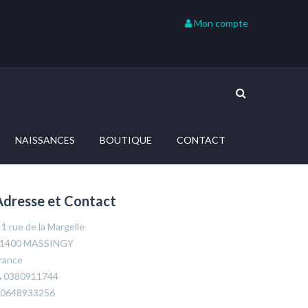
Mon compte
NAISSANCES
BOUTIQUE
CONTACT
Adresse et Contact
1 rue de la Margelle
1400 MASSINGY
rance
0380911744
0648933256