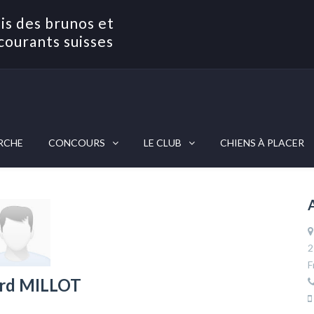
is des brunos et
courants suisses
RCHE
CONCOURS
LE CLUB
CHIENS À PLACER
2
F
rd MILLOT