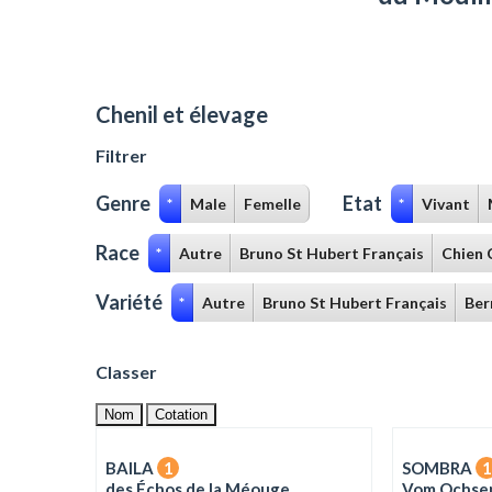
Chenil et élevage
Filtrer
Genre
Etat
*
Male
Femelle
*
Vivant
Race
*
Autre
Bruno St Hubert Français
Chien 
Variété
*
Autre
Bruno St Hubert Français
Ber
Classer
Nom
Cotation
BAILA
1
SOMBRA
1
des Échos de la Méouge
Vom Ochse