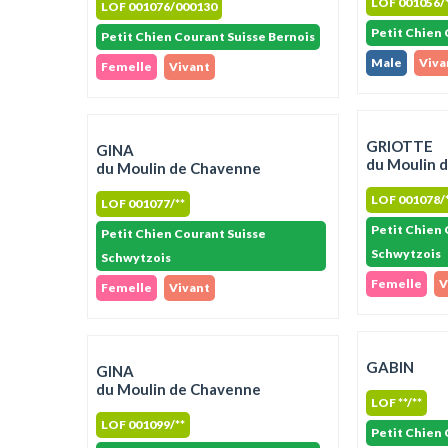
LOF 001056/
LOF 001076/000130
Petit Chien 
Petit Chien Courant Suisse Bernois
Male
Viva
Femelle
Vivant
GRIOTTE
GINA
du Moulin 
du Moulin de Chavenne
LOF 001078/
LOF 001077/**
Petit Chien 
Petit Chien Courant Suisse
Schwytzois
Schwytzois
Femelle
V
Femelle
Vivant
GABIN
GINA
du Moulin de Chavenne
LOF **/**
LOF 001099/**
Petit Chien 