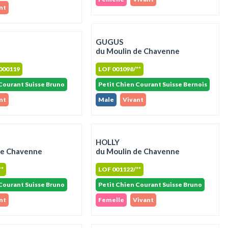
nt
GUGUS
du Moulin de Chavenne
000119
LOF 001098/**
Courant Suisse Bruno
Petit Chien Courant Suisse Bernois
nt
Male
Vivant
HOLLY
de Chavenne
du Moulin de Chavenne
**
LOF 001122/**
Courant Suisse Bruno
Petit Chien Courant Suisse Bruno
nt
Femelle
Vivant