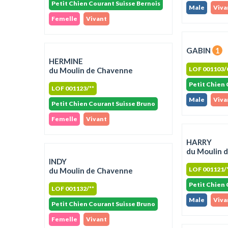
Petit Chien Courant Suisse Bernois
Male
Viva
Femelle
Vivant
GABIN
1
HERMINE
LOF 001103/
du Moulin de Chavenne
Petit Chien 
LOF 001123/**
Male
Viva
Petit Chien Courant Suisse Bruno
Femelle
Vivant
HARRY
du Moulin 
INDY
LOF 001121/
du Moulin de Chavenne
Petit Chien 
LOF 001132/**
Male
Viva
Petit Chien Courant Suisse Bruno
Femelle
Vivant