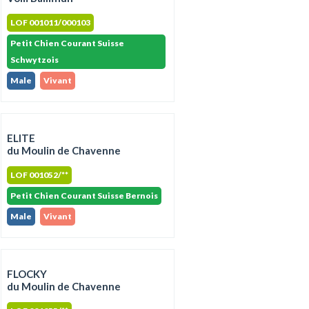
LOF 001011/000103
Petit Chien Courant Suisse
Schwytzois
Male
Vivant
ELITE
du Moulin de Chavenne
LOF 001052/**
Petit Chien Courant Suisse Bernois
Male
Vivant
FLOCKY
du Moulin de Chavenne