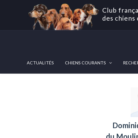
Club frança
des chiens 
ACTUALITÉS
CHIENS COURANTS
RECHE
Domini
du Mouli