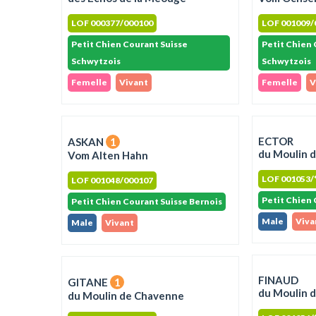
LOF 000377/000100
LOF 001009/
Petit Chien Courant Suisse
Petit Chien 
Schwytzois
Schwytzois
Femelle
Vivant
Femelle
V
ECTOR
ASKAN
1
du Moulin 
Vom Alten Hahn
LOF 001053/
LOF 001048/000107
Petit Chien 
Petit Chien Courant Suisse Bernois
Male
Viva
Male
Vivant
FINAUD
GITANE
1
du Moulin 
du Moulin de Chavenne