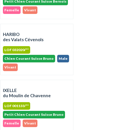
Petit Chien Courant Suisse Bernois
Femelle
Vivant
HARIBO
des Valats Cévenols
LOF 032020/**
Chien Courant Suisse Bruno
Male
Vivant
IXELLE
du Moulin de Chavenne
LOF 001133/**
Petit Chien Courant Suisse Bruno
Femelle
Vivant