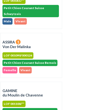
LOF 001055/**
Petit Chien Courant Suisse
Schwytzois
Male
Vivant
ASSIRA
1
Von Der Malinka
LOF 001090/000126
Petit Chien Courant Suisse Bernois
Femelle
Vivant
GAMINE
du Moulin de Chavenne
LOF 001100/**