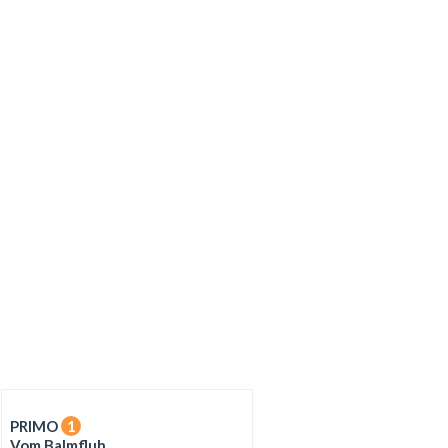
PRIMO
1
Vom Balmfluh