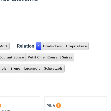
Relation
Mort
*
Producteur
Proprietaire
Courant Suisse
Petit Chien Courant Suisse
nois
Bruno
Lucernois
Schwytzois
PINA
1
nwasen