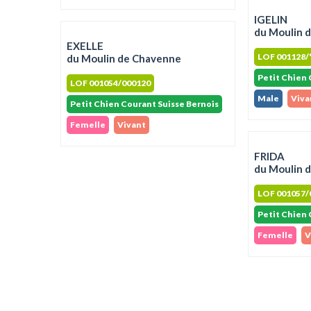
IGELIN
du Moulin 
EXELLE
LOF 001128/
du Moulin de Chavenne
Petit Chien 
LOF 001054/000120
Male
Viva
Petit Chien Courant Suisse Bernois
Femelle
Vivant
FRIDA
du Moulin 
LOF 001057/
Petit Chien 
Femelle
V