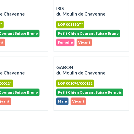
IRIS
de Chavenne
du Moulin de Chavenne
**
LOF 001130/**
Courant Suisse Bruno
Petit Chien Courant Suisse Bruno
nt
Femelle
Vivant
GABON
de Chavenne
du Moulin de Chavenne
000124
LOF 001074/000121
Courant Suisse Bruno
Petit Chien Courant Suisse Bernois
ivant
Male
Vivant