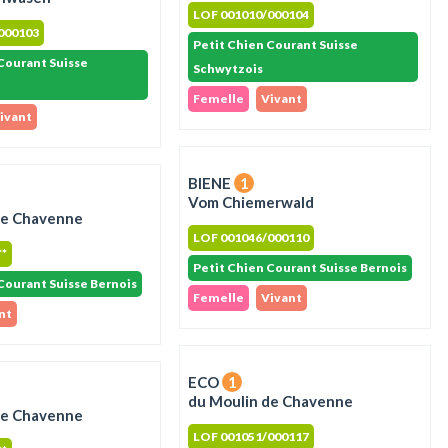
LOF 001010/000104
000103
Petit Chien Courant Suisse
Courant Suisse
Schwytzois
Femelle
Vivant
ivant
BIENE
1
Vom Chiemerwald
de Chavenne
LOF 001046/000110
**
Petit Chien Courant Suisse Bernois
Courant Suisse Bernois
Femelle
Vivant
nt
ECO
1
du Moulin de Chavenne
de Chavenne
LOF 001051/000117