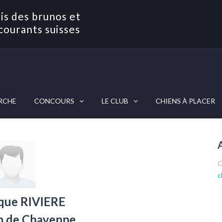
is des brunos et
courants suisses
RCHE
CONCOURS
LE CLUB
CHIENS À PLACER
C
c
que RIVIERE
n de Chavenne