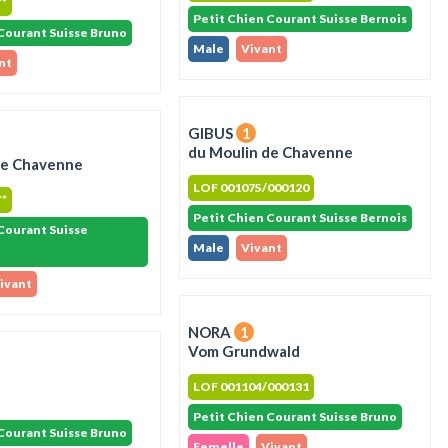
**
Petit Chien Courant Suisse Bernois
Courant Suisse Bruno
Male
Vivant
nt
GIBUS
1
du Moulin de Chavenne
de Chavenne
LOF 001075/000120
**
Petit Chien Courant Suisse Bernois
Courant Suisse
Male
Vivant
ivant
NORA
1
Vom Grundwald
LOF 001104/000131
Petit Chien Courant Suisse Bruno
Courant Suisse Bruno
Femelle
Vivant