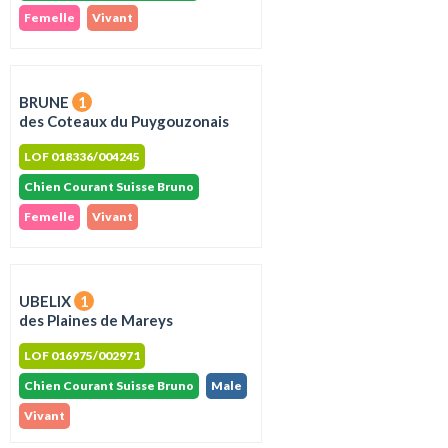
Femelle
Vivant
BRUNE
1
des Coteaux du Puygouzonais
LOF 018336/004245
Chien Courant Suisse Bruno
Femelle
Vivant
UBELIX
1
des Plaines de Mareys
LOF 016975/002971
Chien Courant Suisse Bruno
Male
Vivant