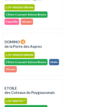
LOF 030336/005046
Chien Courant Suisse Bruno
Femelle
Vivant
DOMINO
4
de la Porte des Aspres
LOF 030333/004046
Chien Courant Suisse Bruno
Male
Vivant
ETOILE
des Coteaux du Puygouzonais
LOF 030775/**