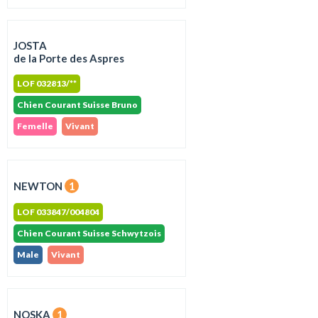
JOSTA
de la Porte des Aspres
LOF 032813/**
Chien Courant Suisse Bruno
Femelle
Vivant
NEWTON
1
LOF 033847/004804
Chien Courant Suisse Schwytzois
Male
Vivant
NOSKA
1