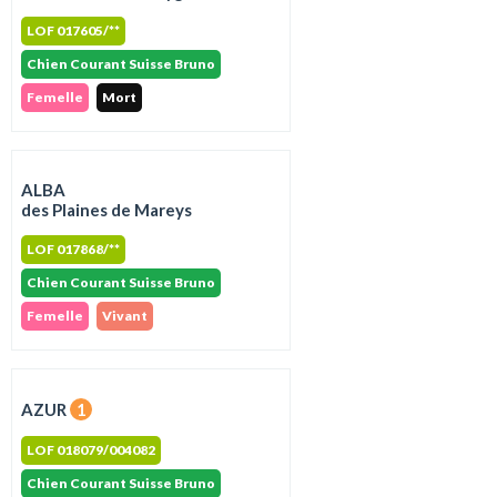
LOF 017605/**
Chien Courant Suisse Bruno
Femelle
Mort
ALBA
des Plaines de Mareys
LOF 017868/**
Chien Courant Suisse Bruno
Femelle
Vivant
AZUR
1
LOF 018079/004082
Chien Courant Suisse Bruno