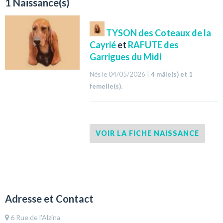
1 Naissance(s)
TYSON des Coteaux de la
Cayrié
et
RAFUTE des
Garrigues du Midi
Nés le 04/05/2026 |
4 mâle(s) et 1
femelle(s).
VOIR LA FICHE NAISSANCE
Adresse et Contact
6 Rue de l'Alzina