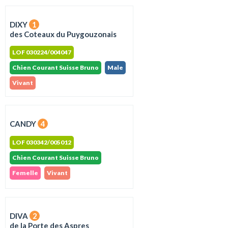
DIXY
1
des Coteaux du Puygouzonais
LOF 030224/004047
Chien Courant Suisse Bruno
Male
Vivant
CANDY
4
LOF 030342/005012
Chien Courant Suisse Bruno
Femelle
Vivant
DIVA
2
de la Porte des Aspres