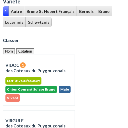
Variété
*
Autre
Bruno St Hubert Français
Bernois
Bruno
Lucernois
Schwytzois
Classer
Nom
Cotation
VIDOC
1
des Coteaux du Puygouzonais
LOF 017603/003089
Chien Courant Suisse Bruno
Male
Vivant
VIRGULE
des Coteaux du Puygouzonais