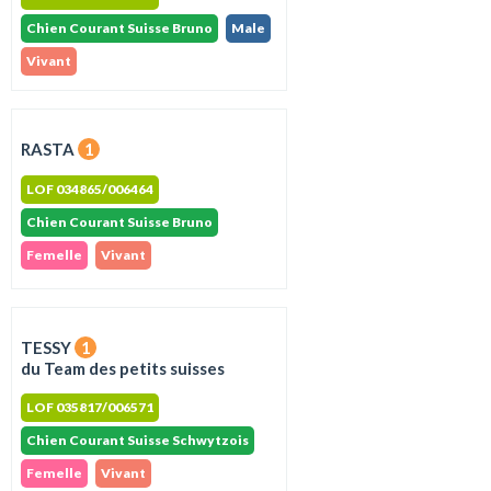
Chien Courant Suisse Bruno
Male
Vivant
RASTA
1
LOF 034865/006464
Chien Courant Suisse Bruno
Femelle
Vivant
TESSY
1
du Team des petits suisses
LOF 035817/006571
Chien Courant Suisse Schwytzois
Femelle
Vivant