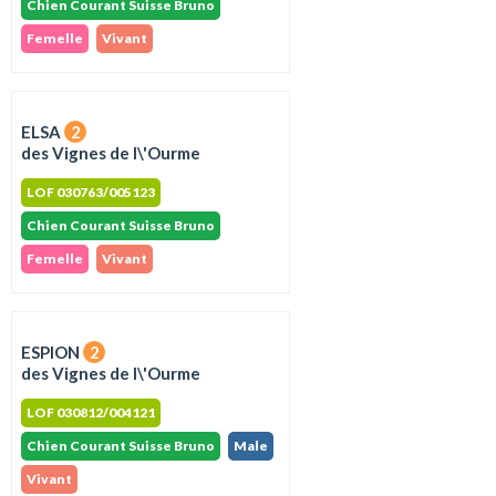
Chien Courant Suisse Bruno
Femelle
Vivant
ELSA
2
des Vignes de l\'Ourme
LOF 030763/005123
Chien Courant Suisse Bruno
Femelle
Vivant
ESPION
2
des Vignes de l\'Ourme
LOF 030812/004121
Chien Courant Suisse Bruno
Male
Vivant