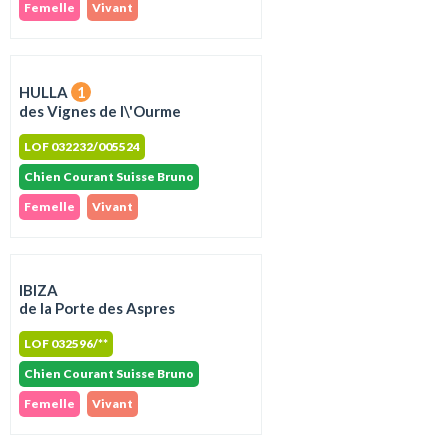
Femelle
Vivant
HULLA
1
des Vignes de l\'Ourme
LOF 032232/005524
Chien Courant Suisse Bruno
Femelle
Vivant
IBIZA
de la Porte des Aspres
LOF 032596/**
Chien Courant Suisse Bruno
Femelle
Vivant