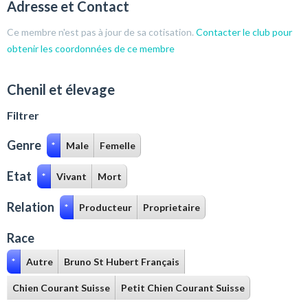
Adresse et Contact
Ce membre n'est pas à jour de sa cotisation.
Contacter le club pour
obtenir les coordonnées de ce membre
Chenil et élevage
Filtrer
Genre
*
Male
Femelle
Etat
*
Vivant
Mort
Relation
*
Producteur
Proprietaire
Race
*
Autre
Bruno St Hubert Français
Chien Courant Suisse
Petit Chien Courant Suisse