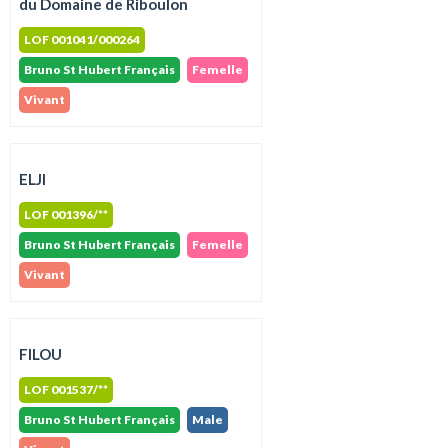
du Domaine de Riboulon
LOF 001041/000264
Bruno St Hubert Français
Femelle
Vivant
ELJI
LOF 001396/**
Bruno St Hubert Français
Femelle
Vivant
FILOU
LOF 001537/**
Bruno St Hubert Français
Male