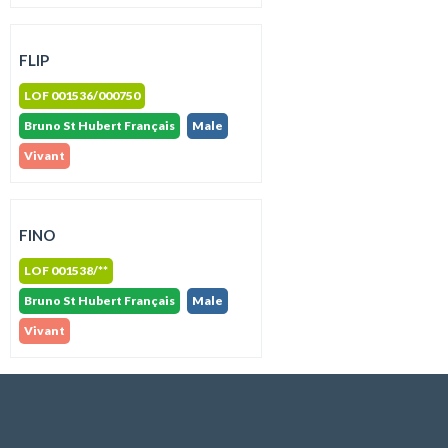
FLIP
LOF 001536/000750
Bruno St Hubert Français
Male
Vivant
FINO
LOF 001538/**
Bruno St Hubert Français
Male
Vivant