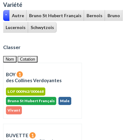
Variété
*
Autre
Bruno St Hubert Français
Bernois
Bruno
Lucernois
Schwytzois
Classer
Nom
Cotation
BOY
1
des Collines Verdoyantes
LOF 000962/000668
Bruno St Hubert Français
Male
Vivant
BUVETTE
1