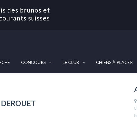
is des brunos et
courants suisses
RCHE
CONCOURS
LE CLUB
CHIENS À PLACER
e DEROUET
8
F