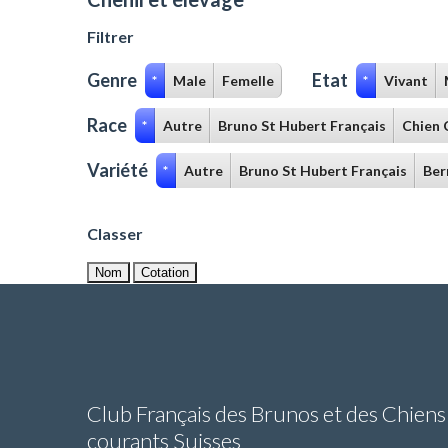
Filtrer
Genre
Etat
*
Male
Femelle
*
Vivant
Race
*
Autre
Bruno St Hubert Français
Chien 
Variété
*
Autre
Bruno St Hubert Français
Ber
Classer
Nom
Cotation
Club Français des Brunos et des Chiens
courants Suisses