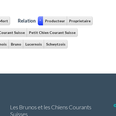
Relation
Mort
*
Producteur
Proprietaire
Courant Suisse
Petit Chien Courant Suisse
nois
Bruno
Lucernois
Schwytzois
Les Brunos et les Chiens Courants
Suisses