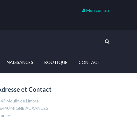
Mon compte
NAISSANCES
BOUTIQUE
CONTACT
Adresse et Contact
43 Moulin de Limbre
6440 MIGNE AUXANCES
rance