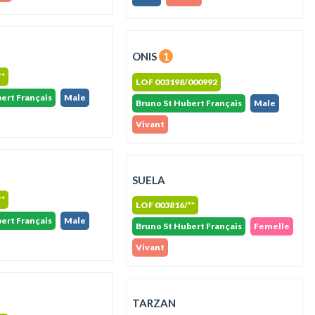
ONIS
1
**
LOF 003198/000992
ert Français
Male
Bruno St Hubert Français
Male
Vivant
SUELA
**
LOF 003816/**
ert Français
Male
Bruno St Hubert Français
Femelle
Vivant
TARZAN