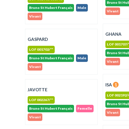
Bruno St Hub
Bruno St Hubert Français
Male
Vivant
Vivant
GHANA
GASPARD
LOF 001707/
LOF 001702/**
Bruno St Hub
Bruno St Hubert Français
Male
Vivant
Vivant
ISA
1
JAVOTTE
LOF 002192/
LOF 002267/**
Bruno St Hub
Bruno St Hubert Français
Femelle
Vivant
Vivant