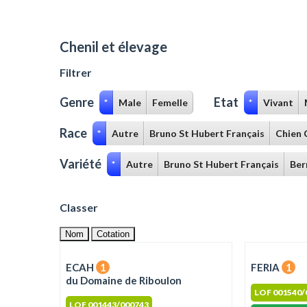
Chenil et élevage
Filtrer
Genre
Etat
*
Male
Femelle
*
Vivant
Race
*
Autre
Bruno St Hubert Français
Chien 
Variété
*
Autre
Bruno St Hubert Français
Ber
Classer
Nom
Cotation
ECAH
1
FERIA
1
du Domaine de Riboulon
LOF 001540/
LOF 001443/000743