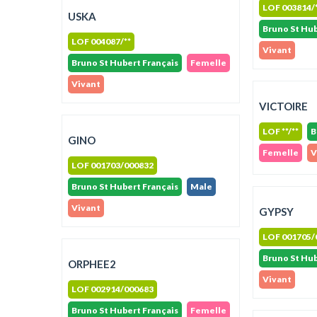
LOF 003814/
USKA
Bruno St Hub
LOF 004087/**
Vivant
Bruno St Hubert Français
Femelle
Vivant
VICTOIRE
LOF **/**
B
GINO
Femelle
V
LOF 001703/000832
Bruno St Hubert Français
Male
Vivant
GYPSY
LOF 001705/
Bruno St Hub
ORPHEE2
Vivant
LOF 002914/000683
Bruno St Hubert Français
Femelle