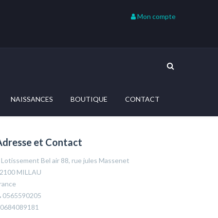
Mon compte
NAISSANCES
BOUTIQUE
CONTACT
Adresse et Contact
Lotissement Bel air 88, rue jules Massenet
2100 MILLAU
rance
0565590205
0684089181