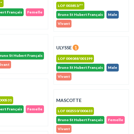
**
LOF 003853/**
ert Français
Femelle
Bruno St Hubert Français
Male
Vivant
ULYSSE
1
runo St Hubert Français
LOF 004088/001199
ivant
Bruno St Hubert Français
Male
Vivant
MASCOTTE
000531
ert Français
Femelle
LOF 002550/000633
Bruno St Hubert Français
Femelle
Vivant