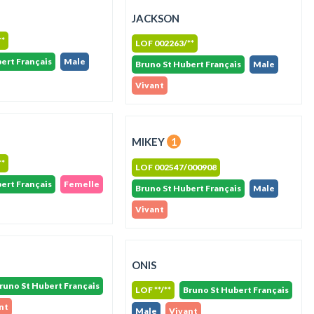
JACKSON
**
LOF 002263/**
ert Français
Male
Bruno St Hubert Français
Male
Vivant
MIKEY
1
**
LOF 002547/000908
ert Français
Femelle
Bruno St Hubert Français
Male
Vivant
ONIS
runo St Hubert Français
LOF **/**
Bruno St Hubert Français
nt
Male
Vivant