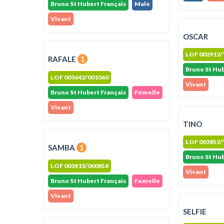
Bruno St Hubert Français
Male
Vivant
OSCAR
LOF 002912/
RAFALE
1
Bruno St Hub
LOF 003642/001060
Vivant
Bruno St Hubert Français
Femelle
Vivant
TINO
LOF 003852/
SAMBA
1
Bruno St Hub
LOF 003813/000858
Vivant
Bruno St Hubert Français
Femelle
Vivant
SELFIE