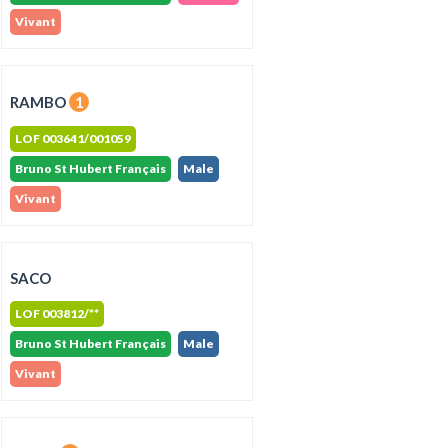
Vivant
RAMBO
1
LOF 003641/001059
Bruno St Hubert Français
Male
Vivant
SACO
LOF 003812/**
Bruno St Hubert Français
Male
Vivant