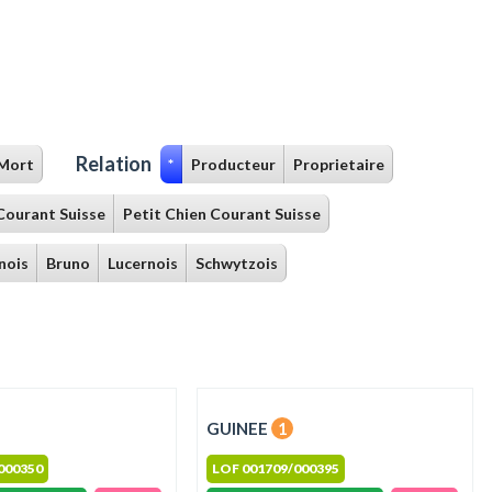
Relation
Mort
*
Producteur
Proprietaire
Courant Suisse
Petit Chien Courant Suisse
nois
Bruno
Lucernois
Schwytzois
GUINEE
1
000350
LOF 001709/000395