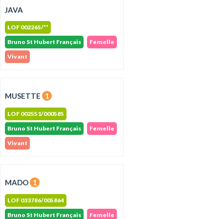
JAVA
LOF 002265/**
Bruno St Hubert Français
Femelle
Vivant
MUSETTE
1
LOF 002551/000585
Bruno St Hubert Français
Femelle
Vivant
MADO
1
LOF 033786/005864
Bruno St Hubert Français
Femelle