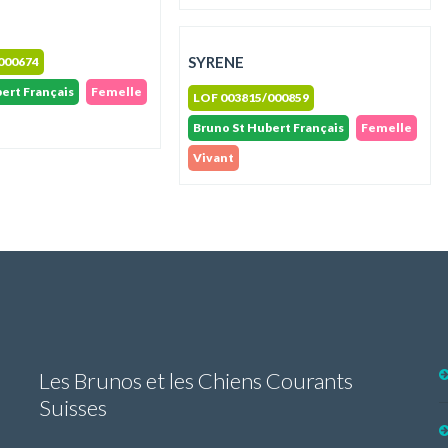
SYRENE
000674
ert Français
Femelle
LOF 003815/000859
Bruno St Hubert Français
Femelle
Vivant
Les Brunos et les Chiens Courants
Suisses