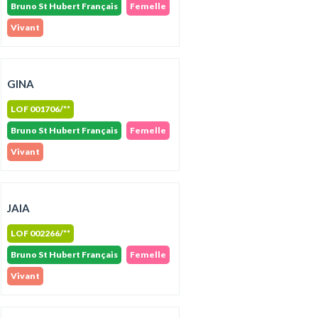
Bruno St Hubert Français
Femelle
Vivant
GINA
LOF 001706/**
Bruno St Hubert Français
Femelle
Vivant
JAIA
LOF 002266/**
Bruno St Hubert Français
Femelle
Vivant