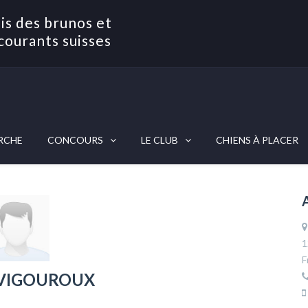
is des brunos et
courants suisses
RCHE
CONCOURS
LE CLUB
CHIENS À PLACER
1
F
t VIGOUROUX