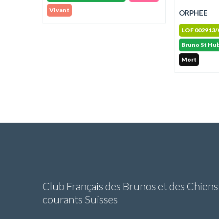
Vivant
ORPHEE
LOF 002913/
Bruno St Hub
Mort
Club Français des Brunos et des Chiens
courants Suisses