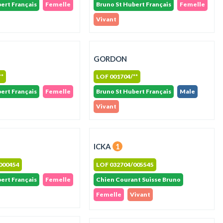
ert Français
Femelle
Bruno St Hubert Français
Femelle
Vivant
GORDON
**
LOF 001704/**
ert Français
Femelle
Bruno St Hubert Français
Male
Vivant
ICKA
1
000454
LOF 032704/005545
ert Français
Femelle
Chien Courant Suisse Bruno
Femelle
Vivant