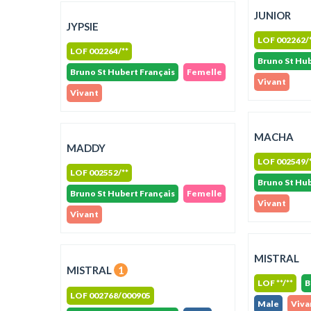
JUNIOR
JYPSIE
LOF 002262/
LOF 002264/**
Bruno St Hub
Bruno St Hubert Français
Femelle
Vivant
Vivant
MACHA
MADDY
LOF 002549/
LOF 002552/**
Bruno St Hub
Bruno St Hubert Français
Femelle
Vivant
Vivant
MISTRAL
MISTRAL
1
LOF **/**
B
LOF 002768/000905
Male
Viva