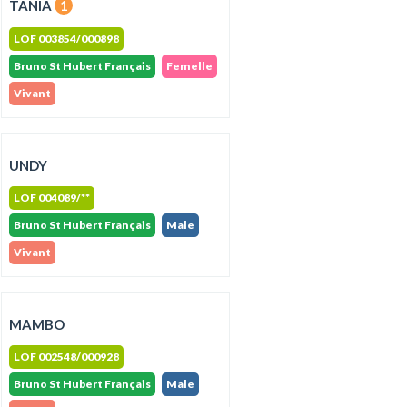
TANIA
1
LOF 003854/000898
Bruno St Hubert Français
Femelle
Vivant
UNDY
LOF 004089/**
Bruno St Hubert Français
Male
Vivant
MAMBO
LOF 002548/000928
Bruno St Hubert Français
Male