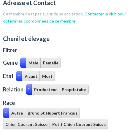
Adresse et Contact
Ce membre n'est pas à jour de sa cotisation.
Contacter le club pour
obtenir les coordonnées de ce membre
Chenil et élevage
Filtrer
Genre
*
Male
Femelle
Etat
*
Vivant
Mort
Relation
*
Producteur
Proprietaire
Race
*
Autre
Bruno St Hubert Français
Chien Courant Suisse
Petit Chien Courant Suisse