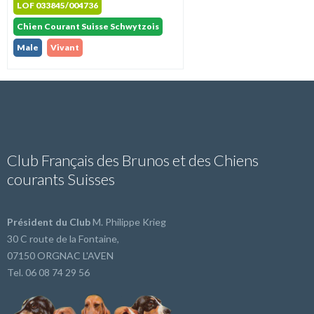
LOF 033845/004736
Chien Courant Suisse Schwytzois
Male
Vivant
Club Français des Brunos et des Chiens
courants Suisses
Président du Club
M. Philippe Krieg
30 C route de la Fontaine,
07150 ORGNAC L'AVEN
Tel. 06 08 74 29 56