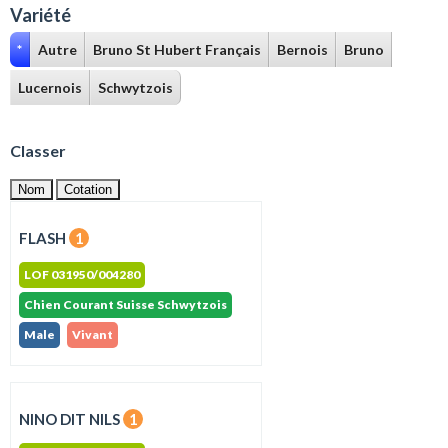
Variété
*
Autre
Bruno St Hubert Français
Bernois
Bruno
Lucernois
Schwytzois
Classer
Nom
Cotation
FLASH
1
LOF 031950/004280
Chien Courant Suisse Schwytzois
Male
Vivant
NINO DIT NILS
1