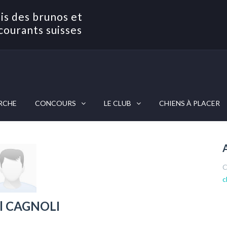
is des brunos et
courants suisses
RCHE
CONCOURS
LE CLUB
CHIENS À PLACER
C
c
l CAGNOLI