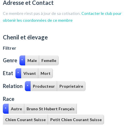
Adresse et Contact
Ce membre n'est pas à jour de sa cotisation.
Contacter le club pour
obtenir les coordonnées de ce membre
Chenil et élevage
Filtrer
Genre
*
Male
Femelle
Etat
*
Vivant
Mort
Relation
*
Producteur
Proprietaire
Race
*
Autre
Bruno St Hubert Français
Chien Courant Suisse
Petit Chien Courant Suisse