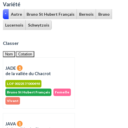
Variété
*
Autre
Bruno St Hubert Français
Bernois
Bruno
Lucernois
Schwytzois
Classer
Nom
Cotation
JADE
1
de la vallée du Chacrot
LOF 002257/000498
Bruno St Hubert Français
Femelle
Vivant
JAVA
1