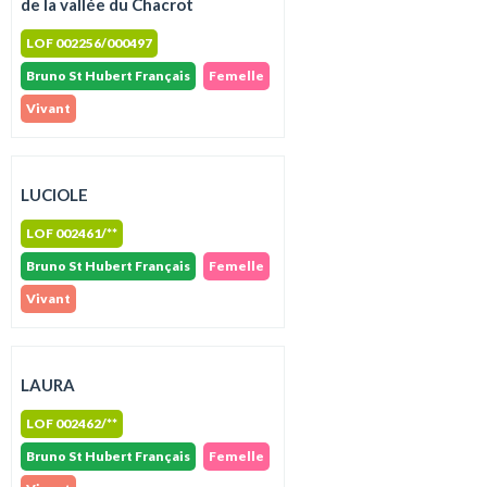
de la vallée du Chacrot
LOF 002256/000497
Bruno St Hubert Français
Femelle
Vivant
LUCIOLE
LOF 002461/**
Bruno St Hubert Français
Femelle
Vivant
LAURA
LOF 002462/**
Bruno St Hubert Français
Femelle