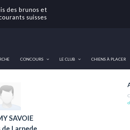
is des brunos et
courants suisses
RCHE
CONCOURS
LE CLUB
CHIENS À PLACER
C
c
MY SAVOIE
s de Larnede