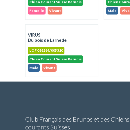
Chien Courant Suisse Bernois
Chien Coura
Femelle
Vivant
Male
Viva
VIRUS
Du bois de Larnede
LOF 036264/005310
Chien Courant Suisse Bernois
Male
Vivant
Club Français des Brunos et des Chiens
courants Suisses