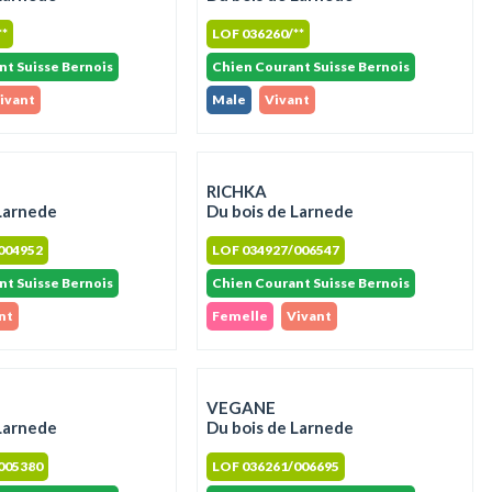
**
LOF 036260/**
nt Suisse Bernois
Chien Courant Suisse Bernois
ivant
Male
Vivant
RICHKA
Larnede
Du bois de Larnede
004952
LOF 034927/006547
nt Suisse Bernois
Chien Courant Suisse Bernois
nt
Femelle
Vivant
VEGANE
Larnede
Du bois de Larnede
005380
LOF 036261/006695