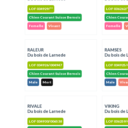
LOF 034929/**
LOF 036262/
Chien Courant Suisse Bernois
Chien Coura
Femelle
Vivant
Femelle
V
RALEUR
RAMSES
Du bois de Larnede
Du bois de 
LOF 034926/004947
LOF 034925/
Chien Courant Suisse Bernois
Chien Coura
Male
Mort
Male
Viva
RIVALE
VIKING
Du bois de Larnede
Du bois de 
LOF 034930/006538
LOF 036259/