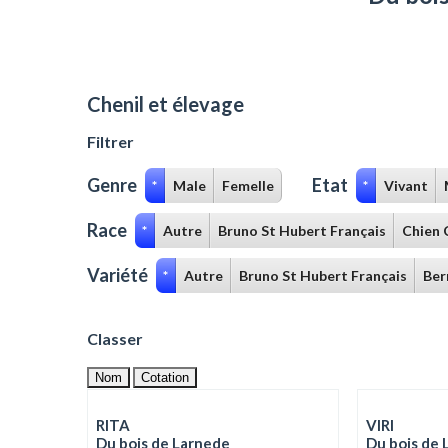
Chenil et élevage
Filtrer
Genre
Etat
*
Male
Femelle
*
Vivant
Race
*
Autre
Bruno St Hubert Français
Chien 
Variété
*
Autre
Bruno St Hubert Français
Ber
Classer
Nom
Cotation
RITA
VIRI
Du bois de Larnede
Du bois de 