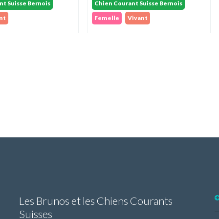
nt Suisse Bernois
Chien Courant Suisse Bernois
nt
Femelle
Vivant
Les Brunos et les Chiens Courants
Suisses