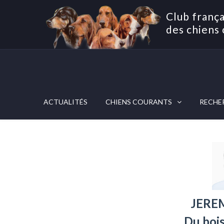
Club frança
des chiens 
ACTUALITÉS
CHIENS COURANTS
RECHE
JERE
Du boi