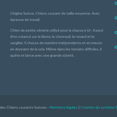
Origine Suisse. Chiens courant de taille moyenne. Avec
épreuve de travail.
Chien de petite vénerie utilisé pour la chasse à tir ; il peut
être créancé sur le lièvre, le chevreuil, le renard et le
sanglier. Il chasse de manière indépendante et en meute
en donnant de la voix. Même dans les terrains difficiles, il
quête et lance avec une grande sûreté.
 des Chiens courants Suisses -
Mentions légales
|
Création du système 