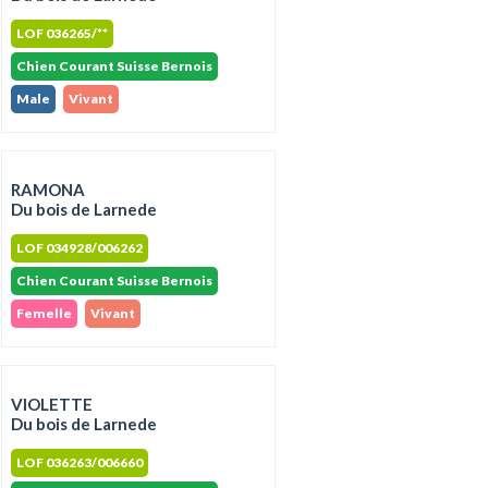
LOF 036265/**
Chien Courant Suisse Bernois
Male
Vivant
RAMONA
Du bois de Larnede
LOF 034928/006262
Chien Courant Suisse Bernois
Femelle
Vivant
VIOLETTE
Du bois de Larnede
LOF 036263/006660