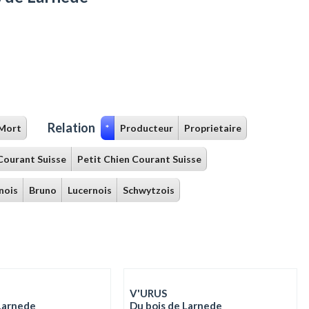
Relation
Mort
*
Producteur
Proprietaire
Courant Suisse
Petit Chien Courant Suisse
nois
Bruno
Lucernois
Schwytzois
V'URUS
Larnede
Du bois de Larnede