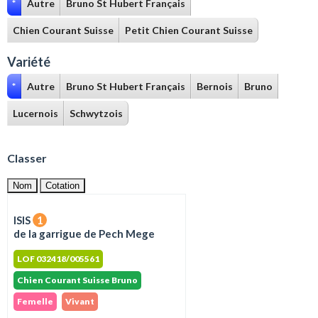
*
Autre
Bruno St Hubert Français
Chien Courant Suisse
Petit Chien Courant Suisse
Variété
*
Autre
Bruno St Hubert Français
Bernois
Bruno
Lucernois
Schwytzois
Classer
Nom
Cotation
ISIS
1
de la garrigue de Pech Mege
LOF 032418/005561
Chien Courant Suisse Bruno
Femelle
Vivant