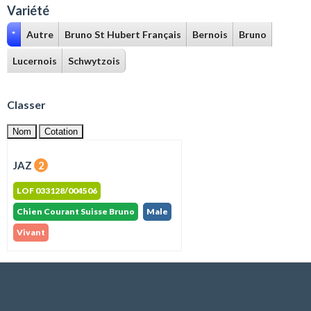
Variété
*
Autre
Bruno St Hubert Français
Bernois
Bruno
Lucernois
Schwytzois
Classer
Nom
Cotation
JAZ
2
LOF 033128/004506
Chien Courant Suisse Bruno
Male
Vivant