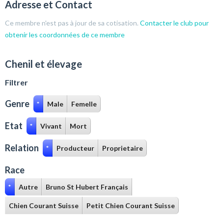
Adresse et Contact
Ce membre n'est pas à jour de sa cotisation.
Contacter le club pour
obtenir les coordonnées de ce membre
Chenil et élevage
Filtrer
Genre
*
Male
Femelle
Etat
*
Vivant
Mort
Relation
*
Producteur
Proprietaire
Race
*
Autre
Bruno St Hubert Français
Chien Courant Suisse
Petit Chien Courant Suisse