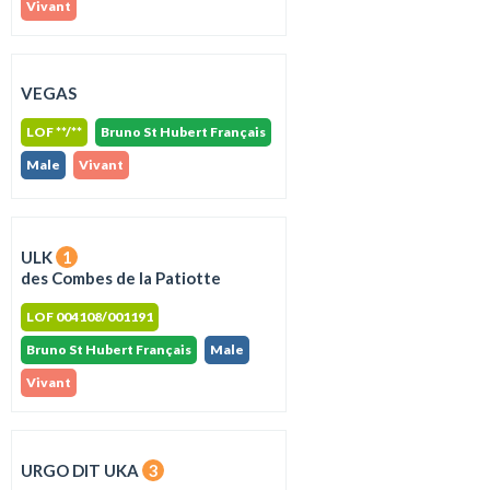
Vivant
VEGAS
LOF **/**
Bruno St Hubert Français
Male
Vivant
ULK
1
des Combes de la Patiotte
LOF 004108/001191
Bruno St Hubert Français
Male
Vivant
URGO DIT UKA
3