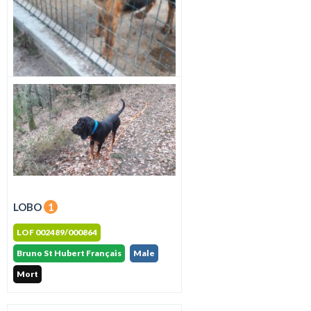
Mort
LIPTON
1
Des Prairies de Vercey
LOF 002450/000894
LOBO
1
Bruno St Hubert Français
Male
LOF 002489/000864
Mort
Bruno St Hubert Français
Male
Mort