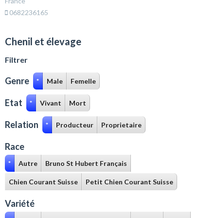
France
0682236165
Chenil et élevage
Filtrer
Genre
*
Male
Femelle
Etat
*
Vivant
Mort
Relation
*
Producteur
Proprietaire
Race
*
Autre
Bruno St Hubert Français
Chien Courant Suisse
Petit Chien Courant Suisse
Variété