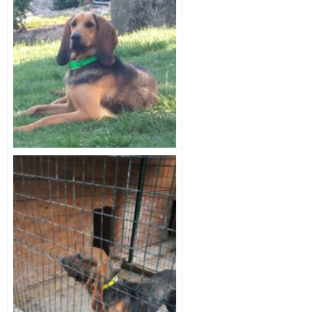
ISIS
1
LOF 002070/000507
Bruno St Hubert Français
Femelle