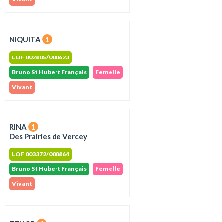
NIQUITA
1
LOF 002805/000623
Bruno St Hubert Français
Femelle
Vivant
RINA
1
Des Prairies de Vercey
LOF 003372/000864
Bruno St Hubert Français
Femelle
Vivant