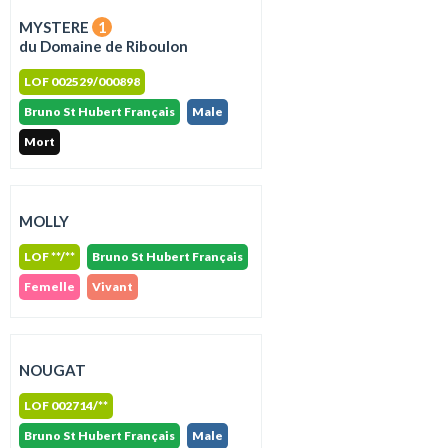
MYSTERE
1
du Domaine de Riboulon
LOF 002529/000898
Bruno St Hubert Français
Male
Mort
MOLLY
LOF **/**
Bruno St Hubert Français
Femelle
Vivant
NOUGAT
LOF 002714/**
Bruno St Hubert Français
Male