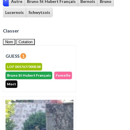
*
Autre
Bruno St Hubert Français
Bernois
Bruno
Lucernois
Schwytzois
Classer
Nom
Cotation
GUESS
1
LOF 001767/000508
Bruno St Hubert Français
Femelle
Mort