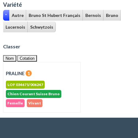
Variété
*
Autre
Bruno St Hubert Français
Bernois
Bruno
Lucernois
Schwytzois
Classer
Nom
Cotation
PRALINE
1
LOF 034671/006247
Chien Courant Suisse Bruno
Femelle
Vivant