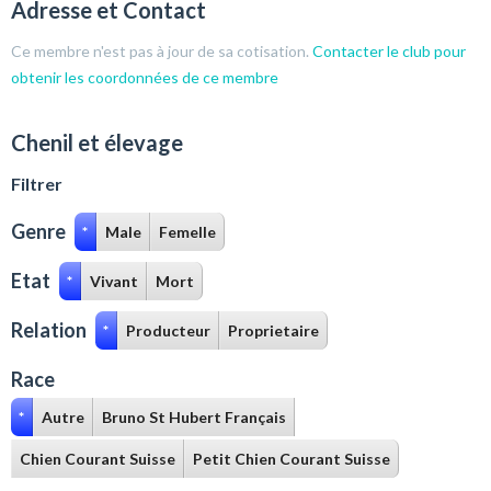
Adresse et Contact
Ce membre n'est pas à jour de sa cotisation.
Contacter le club pour
obtenir les coordonnées de ce membre
Chenil et élevage
Filtrer
Genre
*
Male
Femelle
Etat
*
Vivant
Mort
Relation
*
Producteur
Proprietaire
Race
*
Autre
Bruno St Hubert Français
Chien Courant Suisse
Petit Chien Courant Suisse