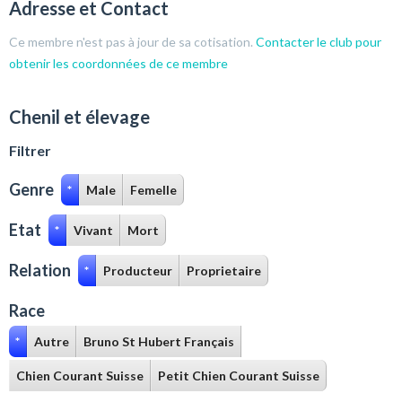
Adresse et Contact
Ce membre n'est pas à jour de sa cotisation.
Contacter le club pour
obtenir les coordonnées de ce membre
Chenil et élevage
Filtrer
Genre
*
Male
Femelle
Etat
*
Vivant
Mort
Relation
*
Producteur
Proprietaire
Race
*
Autre
Bruno St Hubert Français
Chien Courant Suisse
Petit Chien Courant Suisse