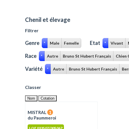
Chenil et élevage
Filtrer
Genre
Etat
*
Male
Femelle
*
Vivant
Race
*
Autre
Bruno St Hubert Français
Chien 
Variété
*
Autre
Bruno St Hubert Français
Ber
Classer
Nom
Cotation
MISTRAL
1
du Paummeroi
LOF 033507/005067