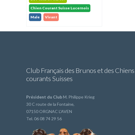
Chien Courant Suisse Lucernois
Male
Vivant
Club Français des Brunos et des Chiens
courants Suisses
Président du Club
M. Philippe Krieg
30 C route de la Fontaine,
07150 ORGNAC L'AVEN
Tel. 06 08 74 29 56