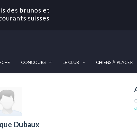
is des brunos et
courants suisses
RCHE
CONCOURS
LE CLUB
CHIENS À PLACER
C
c
que Dubaux