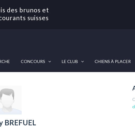
is des brunos et
courants suisses
RCHE
CONCOURS
LE CLUB
CHIENS À PLACER
C
c
ry BREFUEL