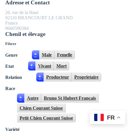
Adresse et Contact
26, rue de la Haut
02110 BRANCOURT LE GRAND
France
0666590384
Chenil et élevage
Filtrer
*
Male
Femelle
Genre
*
Vivant
Mort
Etat
*
Producteur
Proprietaire
Relation
Race
*
Autre
Bruno St Hubert Français
Chien Courant Suisse
FR
Petit Chien Courant Suisse
Variété