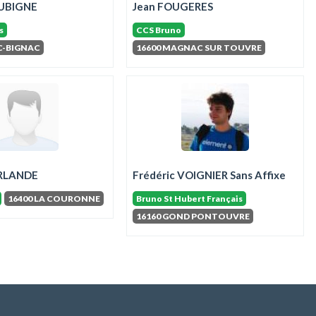
UBIGNE
Jean FOUGERES
s
CCS Bruno
C-BIGNAC
16600 MAGNAC SUR TOUVRE
ARLANDE
Frédéric VOIGNIER Sans Affixe
16400 LA COURONNE
Bruno St Hubert Français
16160 GOND PONTOUVRE