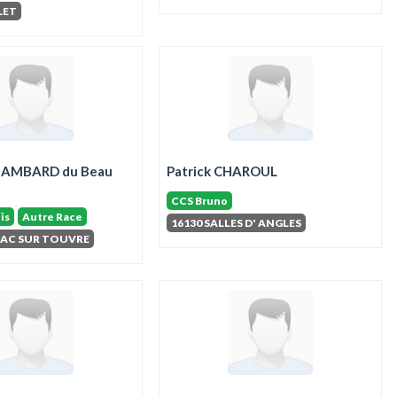
LET
HAMBARD du Beau
Patrick CHAROUL
CCS Bruno
is
Autre Race
16130 SALLES D' ANGLES
NAC SUR TOUVRE