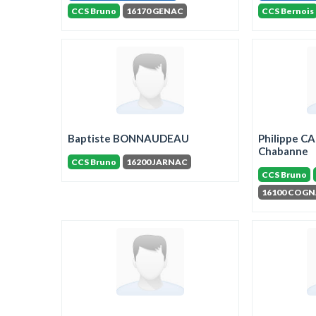
CCS Bruno
16170 GENAC
CCS Bernois
Baptiste BONNAUDEAU
Philippe C
Chabanne
CCS Bruno
16200 JARNAC
CCS Bruno
16100 COG