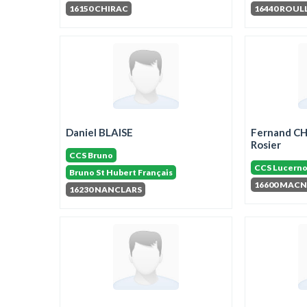
16150 CHIRAC
16440 ROUL
Daniel BLAISE
Fernand C
Rosier
CCS Bruno
CCS Lucerno
Bruno St Hubert Français
16600 MAC
16230 NANCLARS