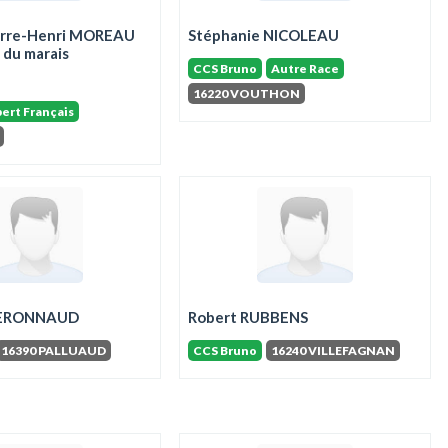
ierre-Henri MOREAU
Stéphanie NICOLEAU
e du marais
CCS Bruno
Autre Race
16220 VOUTHON
ert Français
 PERONNAUD
Robert RUBBENS
16390 PALLUAUD
CCS Bruno
16240 VILLEFAGNAN