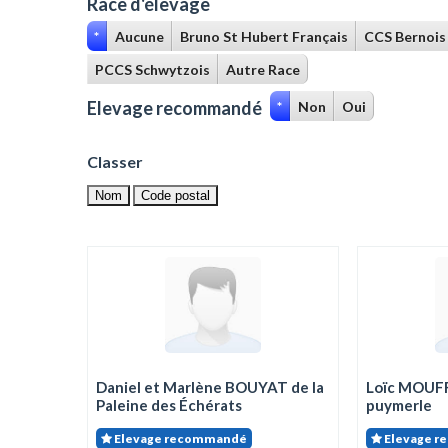
Race d'élevage
*
Aucune
Bruno St Hubert Français
CCS Bernois
PCCS Schwytzois
Autre Race
Elevage recommandé
*
Non
Oui
Classer
Nom
Code postal
Daniel et Marlène BOUYAT de la
Loïc MOUFF
Paleine des Échérats
puymerle
Elevage recommandé
Elevage 