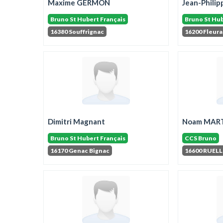
Maxime GERMON
Jean-Phil
Bruno St Hubert Français
Bruno St Hub
16380 Souffrignac
16200 Fleura
Dimitri Magnant
Noam MAR
Bruno St Hubert Français
CCS Bruno
16170 Genac Bignac
16600 RUELL