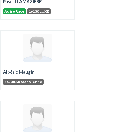
Pascal LAMAZIERE
Autre Race
16230 LUXE
Albéric Maugin
16500 Ansac / Vienne