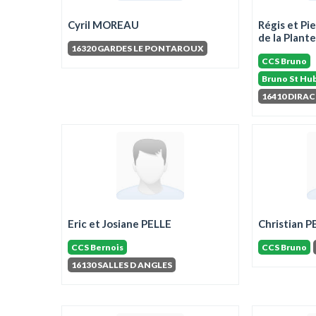
Cyril MOREAU
Régis et P
de la Plant
16320 GARDES LE PONTAROUX
CCS Bruno
Bruno St Hub
16410 DIRAC
Eric et Josiane PELLE
Christian
CCS Bernois
CCS Bruno
16130 SALLES D ANGLES