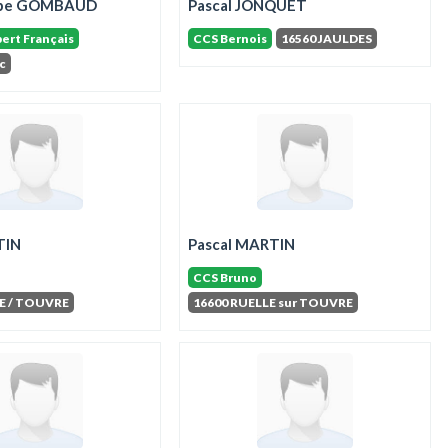
ippe GOMBAUD
Pascal JONQUET
ert Français
CCS Bernois
16560 JAULDES
c
TIN
Pascal MARTIN
CCS Bruno
E / TOUVRE
16600 RUELLE sur TOUVRE