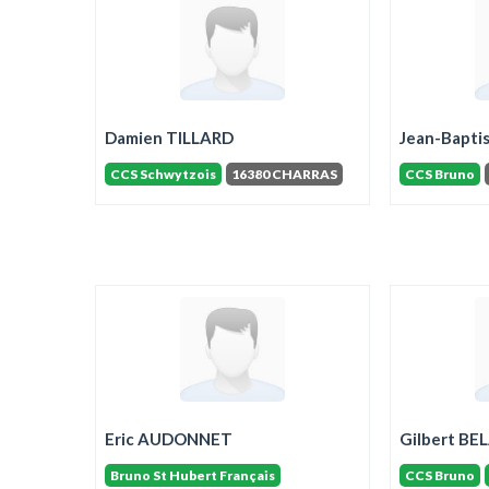
Damien TILLARD
Jean-Bapti
CCS Schwytzois
16380 CHARRAS
CCS Bruno
Eric AUDONNET
Gilbert BE
Bruno St Hubert Français
CCS Bruno