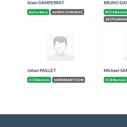
Alain DAMPERRAT
BRUNO DA
Autre Race
16190 COURGEAC
PCCS Bernoi
16170 GENA
Johan PAILLET
Mickael S
CCS Bernois
16380 MARTHON
CCS Bernois