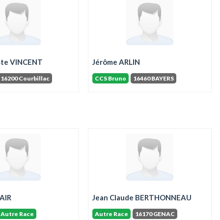
ste VINCENT
Jérôme ARLIN
16200 Courbillac
CCS Bruno
16460 BAYERS
LAIR
Jean Claude BERTHONNEAU
Autre Race
Autre Race
16170 GENAC