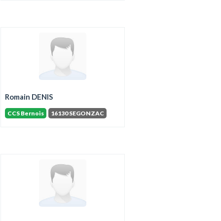
Romain DENIS
CCS Bernois
16130 SEGONZAC