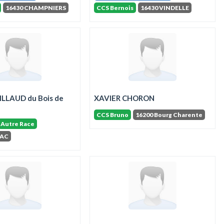
16430 CHAMPNIERS
CCS Bernois
16430 VINDELLE
AILLAUD du Bois de
XAVIER CHORON
CCS Bruno
16200 Bourg Charente
Autre Race
NAC