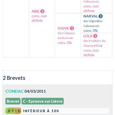
Cahuzacois
cons. non
définie
ABIE
2
cons. non
NARVAL
1
définie
des Vignobles
Cahuzacois
OGIVE
1
cons. 0%
des Coteaux
LOLA
1
du Buisson
des Fruitiers du
cons. 0%
Champ d'Eliot
cons. non
définie
2 Brevets
CONDAC
04/03/2011
Brevet
C - Epreuve sur Lièvre
0 PTS: INFÈRIEUR À 100