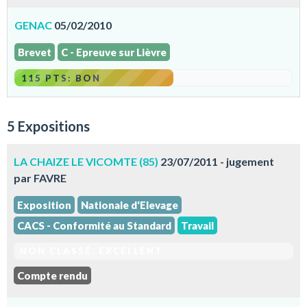
GENAC
05/02/2010
Brevet
C - Epreuve sur Lièvre
115 PTS: BON
5 Expositions
LA CHAIZE LE VICOMTE (85)
23/07/2011 - jugement
par FAVRE
Exposition
Nationale d'Elevage
CACS - Conformité au Standard
Travail
NON CLASSÉ. EXCELLENT
Compte rendu