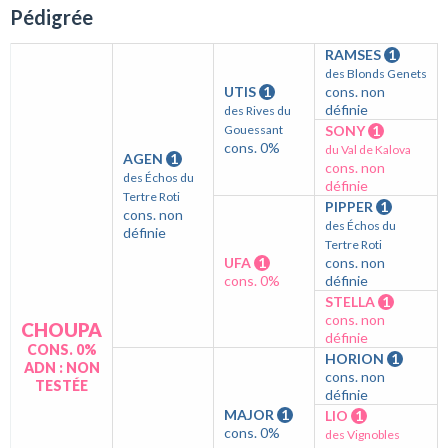
Pédigrée
RAMSES
1
des Blonds Genets
UTIS
1
cons. non
définie
des Rives du
Gouessant
SONY
1
cons. 0%
du Val de Kalova
AGEN
1
cons. non
des Échos du
définie
Tertre Roti
PIPPER
1
cons. non
des Échos du
définie
Tertre Roti
UFA
1
cons. non
cons. 0%
définie
STELLA
1
cons. non
CHOUPA
définie
CONS. 0%
HORION
1
ADN : NON
cons. non
TESTÉE
définie
MAJOR
1
LIO
1
cons. 0%
des Vignobles