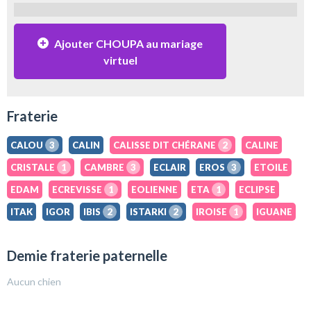
Ajouter CHOUPA au mariage
virtuel
Fraterie
CALOU
3
CALIN
CALISSE DIT CHÉRANE
2
CALINE
CRISTALE
1
CAMBRE
3
ECLAIR
EROS
3
ETOILE
EDAM
ECREVISSE
1
EOLIENNE
ETA
1
ECLIPSE
ITAK
IGOR
IBIS
2
ISTARKI
2
IROISE
1
IGUANE
Demie fraterie paternelle
Aucun chien