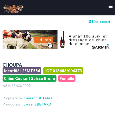
Mon compte
CHOUPA
Identifié : 2EMT586
LOF 018688/004373
Chien Courant Suisse Bruno
Femelle
Né le 18/03/2007
Proprietaire :
Laurent BETARD
Producteur :
Laurent BETARD