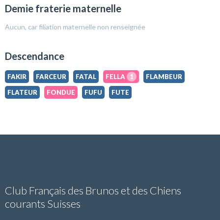
Demie fraterie maternelle
Aucun, car filiation maternelle non renseignée
Descendance
FAKIR
FARCEUR
FATAL
FELLA
1
FLAMBEUR
FLATEUR
FONDUE
FUFU
FUTE
Club Français des Brunos et des Chiens
courants Suisses