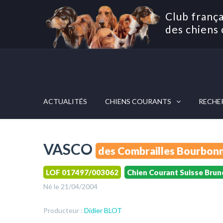
Club frança
des chiens 
ACTUALITÉS
CHIENS COURANTS
RECHE
VASCO
des Combrailles Bourbonn
LOF 017497/003062
Chien Courant Suisse Brun
Né le 21/04/2004
Producteur :
Didier BLOT