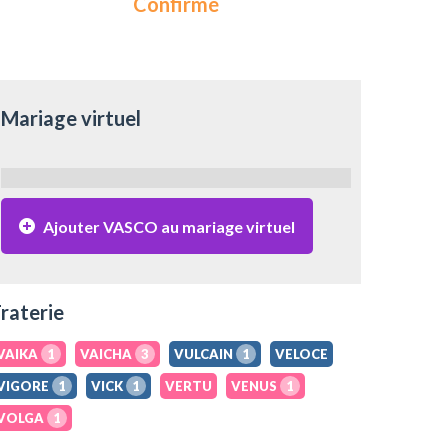
Confirmé
Mariage virtuel
Ajouter VASCO au mariage virtuel
raterie
VAIKA
1
VAICHA
3
VULCAIN
1
VELOCE
VIGORE
1
VICK
1
VERTU
VENUS
1
VOLGA
1