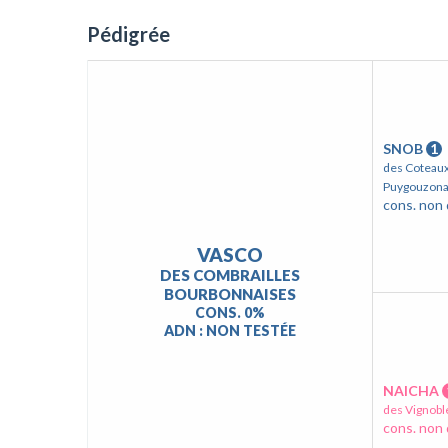
Pédigrée
SNOB
1
des Coteau
Puygouzona
cons. non 
VASCO
DES COMBRAILLES
BOURBONNAISES
CONS. 0%
ADN : NON TESTÉE
NAICHA
des Vignobl
cons. non 