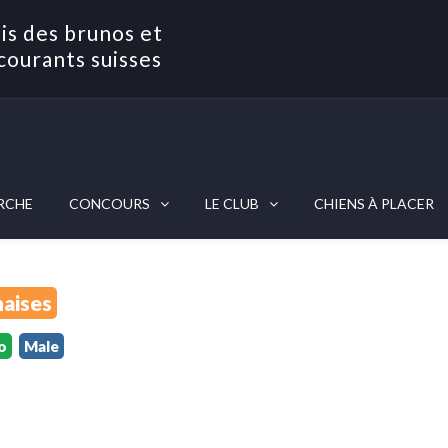
is des brunos et
courants suisses
RCHE
CONCOURS
LE CLUB
CHIENS À PLACER
aises
o
Male