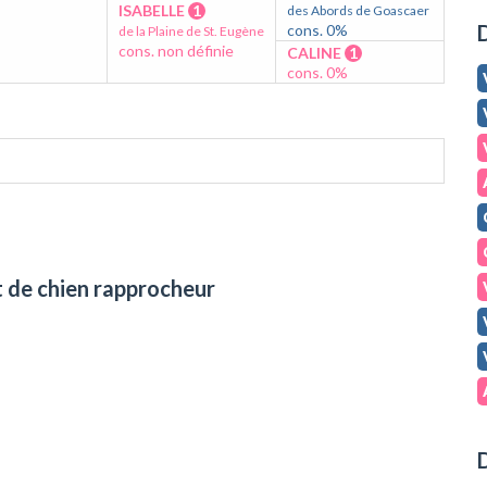
ISABELLE
1
des Abords de Goascaer
D
cons. 0%
de la Plaine de St. Eugène
cons. non définie
CALINE
1
cons. 0%
t de chien rapprocheur
D