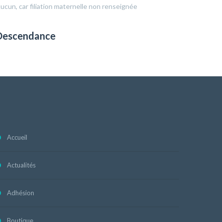
ucun, car filiation maternelle non renseignée
Descendance
Accueil
Actualités
Adhésion
Boutique