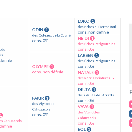
LOKO
1
des Échos du Tertre Roti
ODIN
1
cons. non définie
des Coteaux de la Cayrié
HEIDI
1
cons. 0%
des Échos Périgourdins
cons. 0%
x du
is
LARSEN
1
définie
des Échos Périgourdins
cons. 0%
OLYMPE
1
cons. non définie
NATALE
1
des Récris Peintureaux
cons. 0%
DELTA
1
F
de la Vallée de l'Arrazts
FAKIR
1
cons. 0%
des Vignobles
VAVA
1
Cahuzacois
des Vignobles
cons. 0%
1
Cahuzacois
es Cahuzacois
cons. 0%
définie
EOL
1