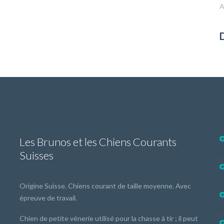
A
Les Brunos et les Chiens Courants
Suisses
Origine Suisse. Chiens courant de taille moyenne. Avec
épreuve de travail.
Chien de petite vénerie utilisé pour la chasse à tir ; il peut