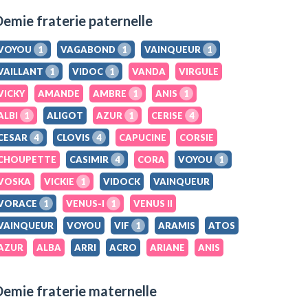
emie fraterie paternelle
VOYOU
1
VAGABOND
1
VAINQUEUR
1
VAILLANT
1
VIDOC
1
VANDA
VIRGULE
VICKY
AMANDE
AMBRE
1
ANIS
1
ALBI
1
ALIGOT
AZUR
1
CERISE
4
CESAR
4
CLOVIS
4
CAPUCINE
CORSIE
CHOUPETTE
CASIMIR
4
CORA
VOYOU
1
VOSKA
VICKIE
1
VIDOCK
VAINQUEUR
VORACE
1
VENUS-I
1
VENUS II
VAINQUEUR
VOYOU
VIF
1
ARAMIS
ATOS
AZUR
ALBA
ARRI
ACRO
ARIANE
ANIS
emie fraterie maternelle