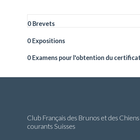
0 Brevets
0 Expositions
0 Examens pour l'obtention du certifica
Club Français des Brunos et des Chiens
courants Suisses