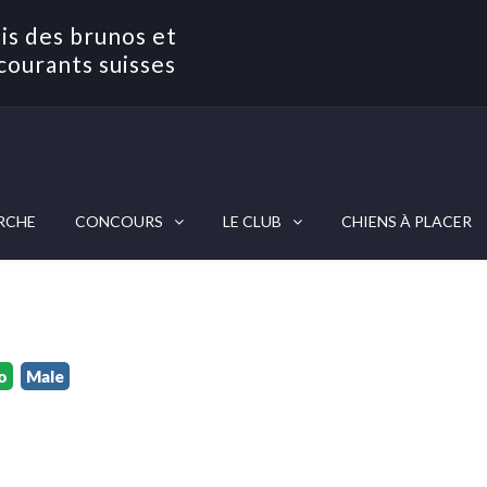
is des brunos et
courants suisses
RCHE
CONCOURS
LE CLUB
CHIENS À PLACER
o
Male