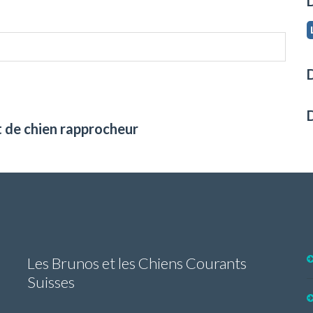
D
D
t de chien rapprocheur
Les Brunos et les Chiens Courants
Suisses