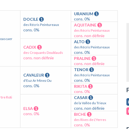
URANIUM
1
cons. 0%
DOCILE
1
des Récris Peintureaux
AQUITAINE
1
cons. 0%
des Récris Peintureaux
cons. non définie
Goascaer
ALTO
1
CADIX
1
des Récris Peintureaux
cons. 0%
des Croquants Doublauds
cons. non définie
PRALINE
1
cons. non définie
TENOR
1
CAVALEUR
1
des Récris Peintureaux
cons. 0%
d'Euz Ar Minez Du
cons. 0%
RIKITA
1
F
cons. 0%
tre Roti
CASAR
1
de la Vallée du Trieux
cons. non définie
ELSA
1
cons. 0%
BICHE
1
des Rives de L'Yerres
cons. 0%