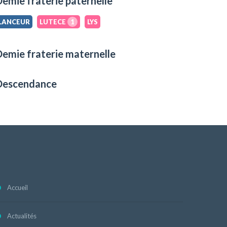
emie fraterie paternelle
LANCEUR
LUTECE
1
LYS
emie fraterie maternelle
Descendance
Accueil
Actualités