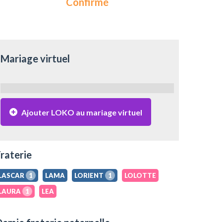
Confirmé
Mariage virtuel
Ajouter LOKO au mariage virtuel
raterie
LASCAR
1
LAMA
LORIENT
1
LOLOTTE
LAURA
1
LEA