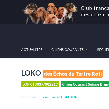
Club frança
des chiens 
ACTUALITÉS
CHIENS COURANTS
RECHE
LOKO
des Échos du Tertre Roti
LOF 013037/002217
Chien Courant Suisse Brun
Producteur :
Jean-Pierre LE BRETON