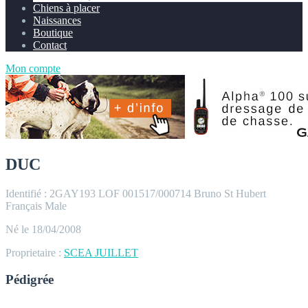
Chiens à placer
Naissances
Boutique
Contact
Mon compte
DUC
Identifié : 2GAY193
LOF 001517/000714
Bruno St Hubert
Français
Male
Né le 18/04/2008
Proprietaire :
SCEA JUILLET
Pédigrée