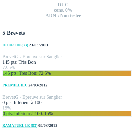
DUC
cons. 0%
ADN : Non testée
5 Brevets
HOURTIN (33)
23/03/2013
Brevet
G - Epreuve sur Sanglier
145 pts: Très Bon
72.5%
145 pts: Très Bon
: 72.5%
PREMILLIEU
24/03/2012
Brevet
G - Epreuve sur Sanglier
0 pts: Infèrieur à 100
15%
0 pts: Infèrieur à 100
: 15%
RAMATUELLE (83)
09/03/2012