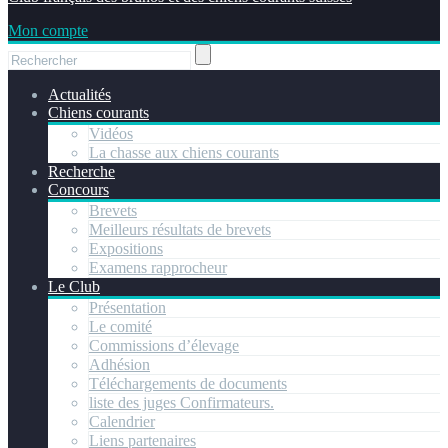
Mon compte
Actualités
Chiens courants
Vidéos
La chasse aux chiens courants
Recherche
Concours
Brevets
Meilleurs résultats de brevets
Expositions
Examens rapprocheur
Le Club
Présentation
Le comité
Commissions d’élevage
Adhésion
Téléchargements de documents
liste des juges Confirmateurs.
Calendrier
Liens partenaires