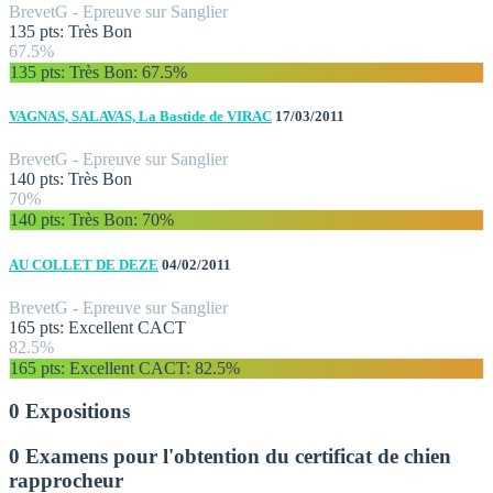
Brevet
G - Epreuve sur Sanglier
135 pts: Très Bon
67.5%
135 pts: Très Bon
: 67.5%
VAGNAS, SALAVAS, La Bastide de VIRAC
17/03/2011
Brevet
G - Epreuve sur Sanglier
140 pts: Très Bon
70%
140 pts: Très Bon
: 70%
AU COLLET DE DEZE
04/02/2011
Brevet
G - Epreuve sur Sanglier
165 pts: Excellent CACT
82.5%
165 pts: Excellent CACT
: 82.5%
0 Expositions
0 Examens pour l'obtention du certificat de chien
rapprocheur