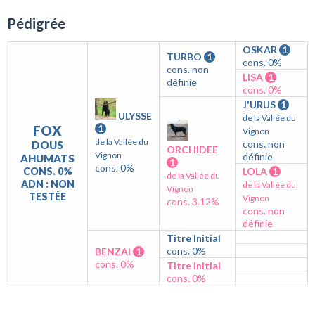
Pédigrée
OSKAR
1
TURBO
1
cons. 0%
cons. non
LISA
1
définie
cons. 0%
J'URUS
1
ULYSSE
de la Vallée du
FOX
1
Vignon
de la Vallée du
cons. non
DOUS
ORCHIDEE
Vignon
définie
AHUMATS
1
cons. 0%
CONS. 0%
LOLA
1
de la Vallée du
ADN : NON
de la Vallée du
Vignon
TESTÉE
Vignon
cons. 3.12%
cons. non
définie
Titre Initial
cons. 0%
BENZAI
1
cons. 0%
Titre Initial
cons. 0%