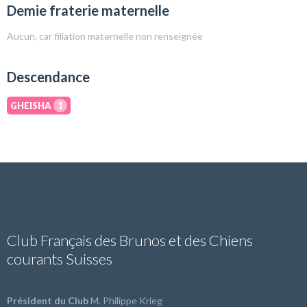
Demie fraterie maternelle
Aucun, car filiation maternelle non renseignée
Descendance
GHEISHA
1
Club Français des Brunos et des Chiens
courants Suisses
Président du Club
M. Philippe Krieg