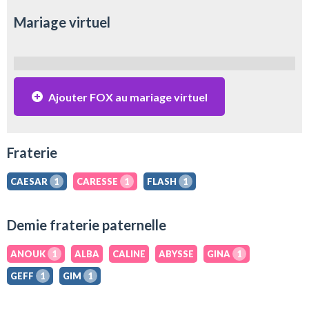
Mariage virtuel
Ajouter FOX au mariage virtuel
Fraterie
CAESAR
1
CARESSE
1
FLASH
1
Demie fraterie paternelle
ANOUK
1
ALBA
CALINE
ABYSSE
GINA
1
GEFF
1
GIM
1