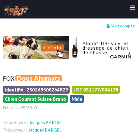
Mon compte
Dous Ahumats
FOX
Identifié : 250268500264829
LOF 031177/004178
Chien Courant Suisse Bruno
Male
Né le 14/05/2010
Proprietaire :
Jacques BARGEL
Producteur :
Jacques BARGEL