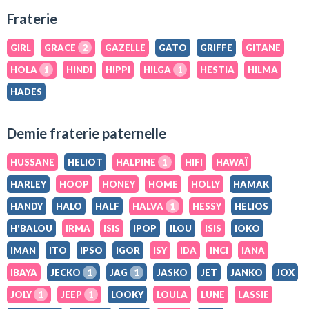
Fraterie
GIRL
GRACE
2
GAZELLE
GATO
GRIFFE
GITANE
HOLA
1
HINDI
HIPPI
HILGA
1
HESTIA
HILMA
HADES
Demie fraterie paternelle
HUSSANE
HELIOT
HALPINE
1
HIFI
HAWAÏ
HARLEY
HOOP
HONEY
HOME
HOLLY
HAMAK
HANDY
HALO
HALF
HALVA
1
HESSY
HELIOS
H'BALOU
IRMA
ISIS
IPOP
ILOU
ISIS
IOKO
IMAN
ITO
IPSO
IGOR
ISY
IDA
INCI
IANA
IBAYA
JECKO
1
JAG
1
JASKO
JET
JANKO
JOX
JOLY
1
JEEP
1
LOOKY
LOULA
LUNE
LASSIE