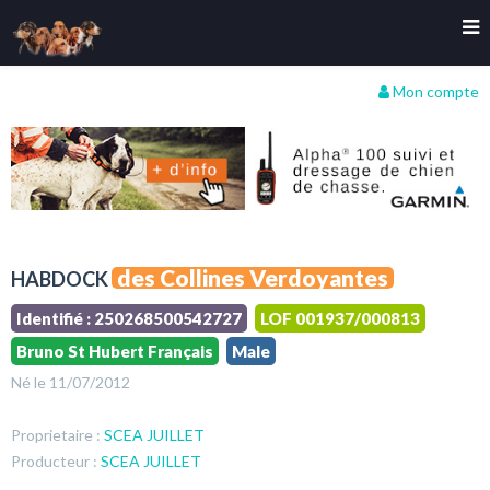
Mon compte
des Collines Verdoyantes
HABDOCK
Identifié : 250268500542727
LOF 001937/000813
Bruno St Hubert Français
Male
Né le 11/07/2012
Proprietaire :
SCEA JUILLET
Producteur :
SCEA JUILLET