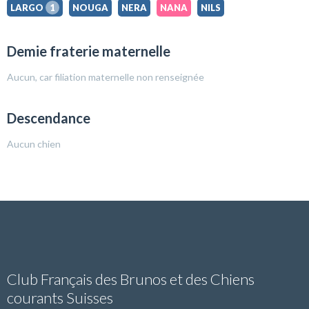
LARGO
1
NOUGA
NERA
NANA
NILS
Demie fraterie maternelle
Aucun, car filiation maternelle non renseignée
Descendance
Aucun chien
Club Français des Brunos et des Chiens
courants Suisses