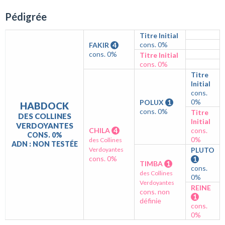
Pédigrée
Titre Initial
cons. 0%
FAKIR
4
cons. 0%
Titre Initial
cons. 0%
Titre
Initial
cons.
0%
POLUX
1
HABDOCK
cons. 0%
Titre
DES COLLINES
Initial
VERDOYANTES
CHILA
4
cons.
CONS. 0%
0%
des Collines
ADN : NON TESTÉE
Verdoyantes
PLUTO
cons. 0%
1
TIMBA
1
cons.
des Collines
0%
Verdoyantes
REINE
cons. non
1
définie
cons.
0%