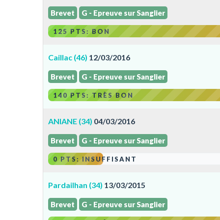
Brevet
G - Epreuve sur Sanglier
125 PTS: BON
Caillac (46)
12/03/2016
Brevet
G - Epreuve sur Sanglier
140 PTS: TRÈS BON
ANIANE (34)
04/03/2016
Brevet
G - Epreuve sur Sanglier
0 PTS: INSUFFISANT
Pardailhan (34)
13/03/2015
Brevet
G - Epreuve sur Sanglier