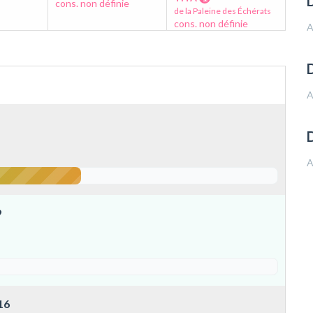
D
cons. non définie
de la Paleine des Échérats
cons. non définie
A
D
A
A
9
16