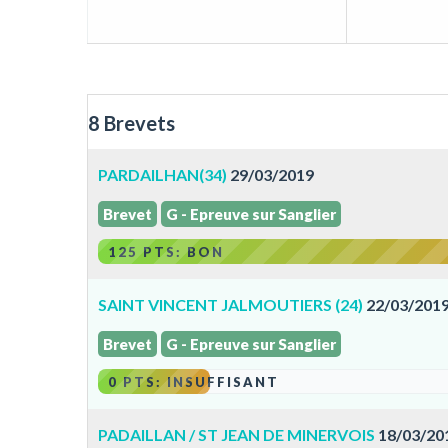
8 Brevets
PARDAILHAN(34)
29/03/2019
Brevet
G - Epreuve sur Sanglier
125 PTS: BON
SAINT VINCENT JALMOUTIERS (24)
22/03/201
Brevet
G - Epreuve sur Sanglier
0 PTS: INSUFFISANT
PADAILLAN / ST JEAN DE MINERVOIS
18/03/20