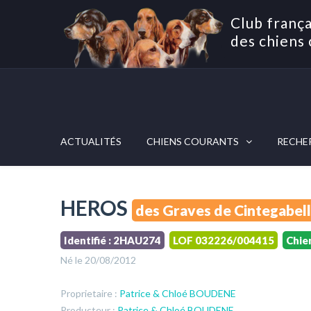
Club frança
des chiens 
ACTUALITÉS
CHIENS COURANTS
RECHE
HEROS
des Graves de Cintegabel
Identifié : 2HAU274
LOF 032226/004415
Chie
Né le 20/08/2012
Proprietaire :
Patrice & Chloé BOUDENE
Producteur :
Patrice & Chloé BOUDENE