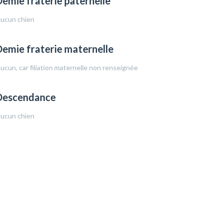
emie fraterie paternelle
ucun chien
emie fraterie maternelle
ucun, car filiation maternelle non renseignée
Descendance
ucun chien