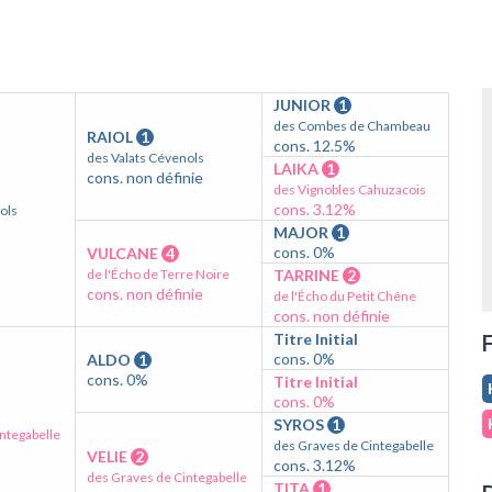
JUNIOR
1
des Combes de Chambeau
RAIOL
1
cons. 12.5%
des Valats Cévenols
LAIKA
1
cons. non définie
des Vignobles Cahuzacois
cons. 3.12%
ols
MAJOR
1
cons. 0%
VULCANE
4
de l'Écho de Terre Noire
TARRINE
2
cons. non définie
de l'Écho du Petit Chêne
cons. non définie
Titre Initial
F
cons. 0%
ALDO
1
cons. 0%
Titre Initial
cons. 0%
SYROS
1
ntegabelle
des Graves de Cintegabelle
VELIE
2
cons. 3.12%
des Graves de Cintegabelle
TITA
1