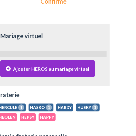
Confirmé
Mariage virtuel
Ajouter HEROS au mariage virtuel
raterie
HERCULE
1
HASKO
1
HARDY
HUSKY
1
HEOLEN
HEPSY
HAPPY