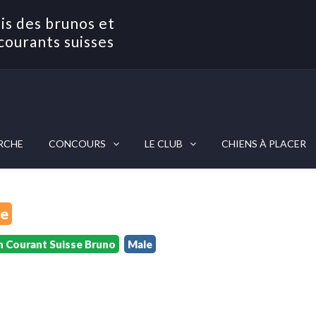
is des brunos et
courants suisses
RCHE
CONCOURS
LE CLUB
CHIENS À PLACER
le
n Courant Suisse Bruno
Male