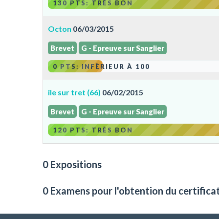
130 PTS: TRÈS BON
Octon
06/03/2015
Brevet
G - Epreuve sur Sanglier
0 PTS: INFÈRIEUR À 100
ile sur tret (66)
06/02/2015
Brevet
G - Epreuve sur Sanglier
120 PTS: TRÈS BON
0 Expositions
0 Examens pour l'obtention du certifica