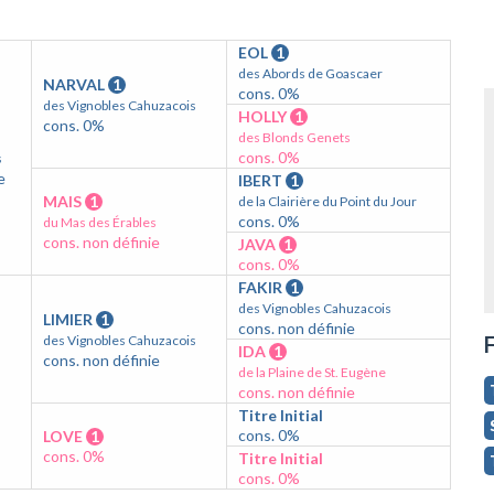
EOL
1
des Abords de Goascaer
NARVAL
1
cons. 0%
des Vignobles Cahuzacois
HOLLY
1
cons. 0%
des Blonds Genets
cons. 0%
s
e
IBERT
1
MAIS
1
de la Clairière du Point du Jour
cons. 0%
du Mas des Érables
cons. non définie
JAVA
1
cons. 0%
FAKIR
1
des Vignobles Cahuzacois
LIMIER
1
cons. non définie
F
des Vignobles Cahuzacois
IDA
1
cons. non définie
de la Plaine de St. Eugène
cons. non définie
Titre Initial
cons. 0%
LOVE
1
cons. 0%
Titre Initial
cons. 0%