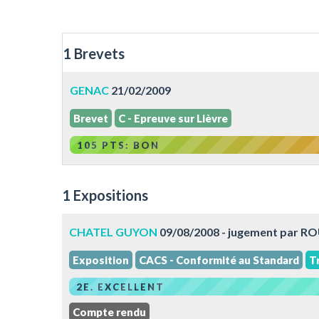
1 Brevets
GENAC
21/02/2009
Brevet
C - Epreuve sur Lièvre
105 PTS: BON
1 Expositions
CHATEL GUYON
09/08/2008 - jugement par R
Exposition
CACS - Conformité au Standard
Tr
2E. EXCELLENT
Compte rendu