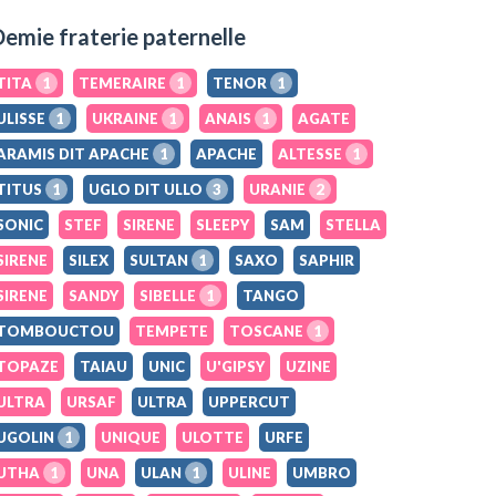
emie fraterie paternelle
TITA
1
TEMERAIRE
1
TENOR
1
ULISSE
1
UKRAINE
1
ANAIS
1
AGATE
ARAMIS DIT APACHE
1
APACHE
ALTESSE
1
TITUS
1
UGLO DIT ULLO
3
URANIE
2
SONIC
STEF
SIRENE
SLEEPY
SAM
STELLA
SIRENE
SILEX
SULTAN
1
SAXO
SAPHIR
SIRENE
SANDY
SIBELLE
1
TANGO
TOMBOUCTOU
TEMPETE
TOSCANE
1
TOPAZE
TAIAU
UNIC
U'GIPSY
UZINE
ULTRA
URSAF
ULTRA
UPPERCUT
UGOLIN
1
UNIQUE
ULOTTE
URFE
UTHA
1
UNA
ULAN
1
ULINE
UMBRO