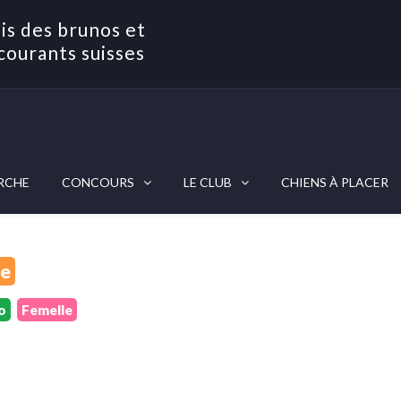
is des brunos et
courants suisses
RCHE
CONCOURS
LE CLUB
CHIENS À PLACER
ne
o
Femelle