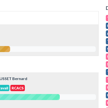
D
OUSSET Bernard
avail
RCACS