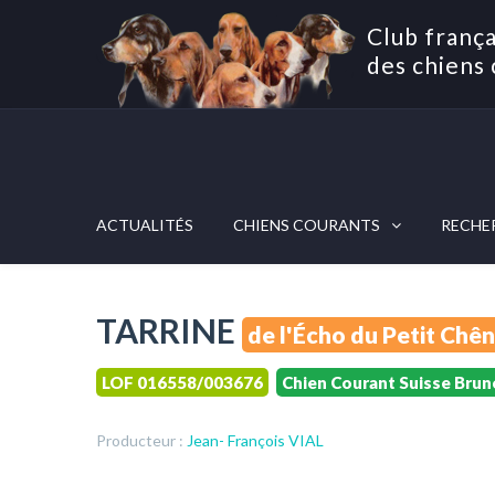
Club frança
des chiens 
ACTUALITÉS
CHIENS COURANTS
RECHE
TARRINE
de l'Écho du Petit Chê
LOF 016558/003676
Chien Courant Suisse Brun
Producteur :
Jean- François VIAL