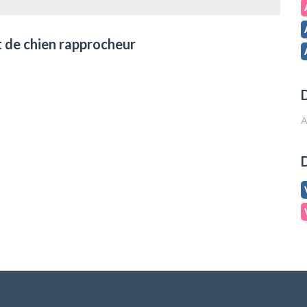
t de chien rapprocheur
D
A