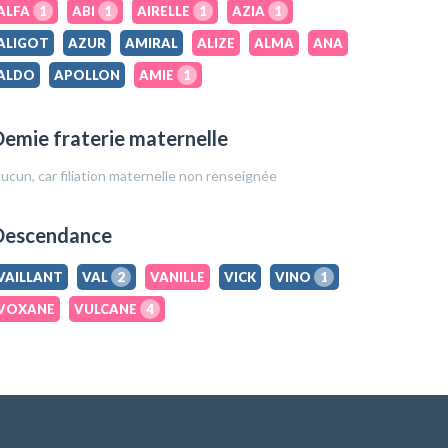
ALFA
1
ABI
1
AIRELLE
1
AZIA
1
ALIGOT
AZUR
AMIRAL
ALIZE
ALMA
ANA
ALDO
APOLLON
AMIE
1
emie fraterie maternelle
ucun, car filiation maternelle non renseignée
Descendance
VAILLANT
VAL
2
VANILLE
VICK
VINO
1
VOXANE
VULCANE
4