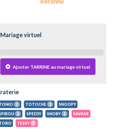
Reconnu
Mariage virtuel
Ajouter TARRINE au mariage virtuel
raterie
TONIO
1
TOTOCHE
1
SNOOPY
SPIROU
1
SPEEDY
SNOBY
1
SAVANE
TORO
TESSY
1