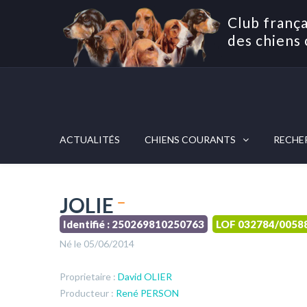
Club frança
des chiens 
ACTUALITÉS
CHIENS COURANTS
RECHE
JOLIE
Identifié : 250269810250763
LOF 032784/0058
Né le 05/06/2014
Proprietaire :
David OLIER
Producteur :
René PERSON