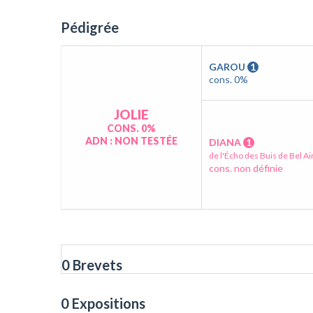
Pédigrée
GAROU
1
cons. 0%
JOLIE
CONS. 0%
ADN : NON TESTÉE
DIANA
1
de l'Écho des Buis de Bel Ai
cons. non définie
0 Brevets
0 Expositions