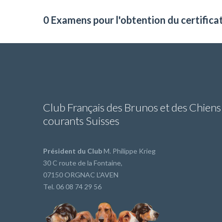
0 Examens pour l'obtention du certifica
Club Français des Brunos et des Chiens
courants Suisses
Président du Club
M. Philippe Krieg
30 C route de la Fontaine,
07150 ORGNAC L'AVEN
Tel. 06 08 74 29 56