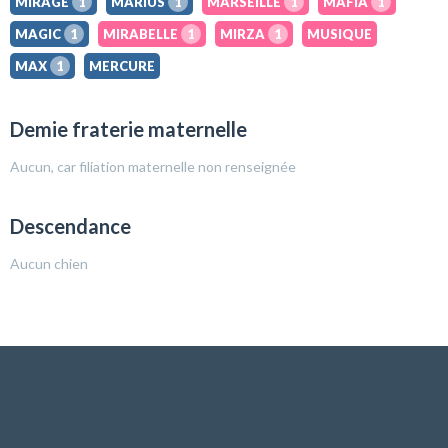
MIRAGE
1
MARIUS
1
MARSEILLE
1
MAFIA
1
MAGIC
1
MIRABELLE
1
MIRZA
1
MUSIQUE
MAX
1
MERCURE
Demie fraterie maternelle
Aucun, car filiation maternelle non renseignée
Descendance
Aucun chien