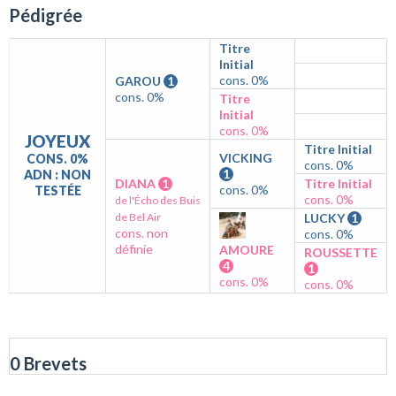
Pédigrée
Titre
Initial
cons. 0%
GAROU
1
cons. 0%
Titre
Initial
cons. 0%
JOYEUX
Titre Initial
VICKING
CONS. 0%
cons. 0%
1
ADN : NON
DIANA
1
Titre Initial
cons. 0%
TESTÉE
cons. 0%
de l'Écho des Buis
de Bel Air
LUCKY
1
cons. non
cons. 0%
définie
AMOURE
ROUSSETTE
4
1
cons. 0%
cons. 0%
0 Brevets