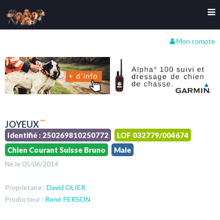
Mon compte
JOYEUX
Identifié : 250269810250772
LOF 032779/004674
Chien Courant Suisse Bruno
Male
Né le 05/06/2014
Proprietaire :
David OLIER
Producteur :
René PERSON