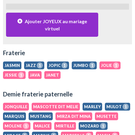
Ajouter JOYEUX au mariage
virtuel
Fraterie
JASMIN
JAZZ
1
JOPIC
1
JUMBO
1
JOLIE
1
JESSIE
1
JAVA
JANET
Demie fraterie paternelle
JONQUILLE
MASCOTTE DIT MELIE
MARLEY
MULOT
1
MARQUIS
MUSTANG
MIRZA DIT MINA
MUSETTE
MOLENE
1
MALICE
MIRTILLE
MOZARD
1