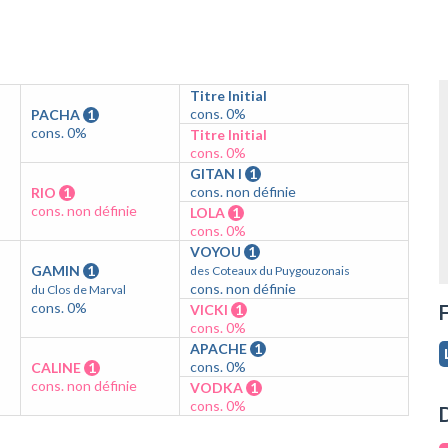
Titre Initial
cons. 0%
PACHA
1
cons. 0%
Titre Initial
cons. 0%
GITAN I
1
cons. non définie
RIO
1
cons. non définie
LOLA
1
cons. 0%
VOYOU
1
GAMIN
1
des Coteaux du Puygouzonais
cons. non définie
du Clos de Marval
cons. 0%
F
VICKI
1
cons. 0%
APACHE
1
cons. 0%
CALINE
1
cons. non définie
VODKA
1
cons. 0%
D