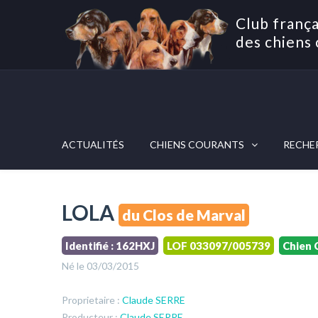
Club frança
des chiens 
ACTUALITÉS
CHIENS COURANTS
RECHE
LOLA
du Clos de Marval
Identifié : 162HXJ
LOF 033097/005739
Chien 
Né le 03/03/2015
Proprietaire :
Claude SERRE
Producteur :
Claude SERRE