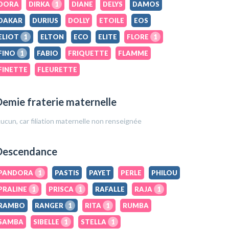
DORA
DIRKA
1
DIANE
DELYS
DAMOS
DAKAR
DURIUS
DOLLY
ETOILE
EOS
ELIOT
1
ELTON
ECO
ELITE
FLORE
1
FINO
1
FABIO
FRIQUETTE
FLAMME
FINETTE
FLEURETTE
emie fraterie maternelle
ucun, car filiation maternelle non renseignée
Descendance
PANDORA
1
PASTIS
PAYET
PERLE
PHILOU
PRALINE
1
PRISCA
1
RAFALLE
RAJA
1
RAMBO
RANGER
1
RITA
1
RUMBA
SAMBA
SIBELLE
1
STELLA
1