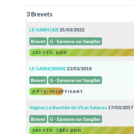
3 Brevets
LE GARN (30)
25/03/2022
Brevet
G - Epreuve sur Sanglier
130 PTS: BON
LE GARN(30000)
23/03/2018
Brevet
G - Epreuve sur Sanglier
0 PTS: INSUFFISANT
Vagnas La Bastide de Virac Salavas
17/03/2017
Brevet
G - Epreuve sur Sanglier
140 PTS: TRÈS BON