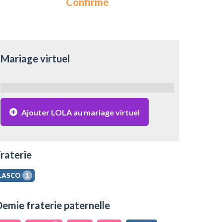
Confirmé
Mariage virtuel
Ajouter LOLA au mariage virtuel
raterie
LASCO
1
emie fraterie paternelle